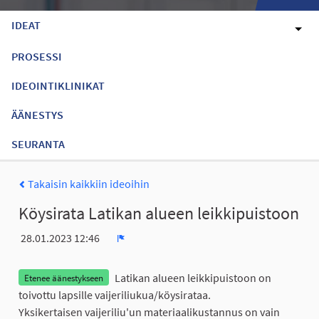
IDEAT
PROSESSI
IDEOINTIKLINIKAT
ÄÄNESTYS
SEURANTA
Takaisin kaikkiin ideoihin
Köysirata Latikan alueen leikkipuistoon
28.01.2023 12:46
Ilmoita
Latikan alueen leikkipuistoon on
Etenee äänestykseen
toivottu lapsille vaijeriliukua/köysirataa.
Yksikertaisen vaijeriliu'un materiaalikustannus on vain