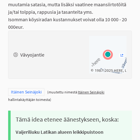
muutamia satasia, mutta lisäksi vaatinee maansiirtotöitä
ja/tai tolppia, rappusia ja tasanteita yms.
Isomman köysiradan kustannukset voivat olla 10 000 - 20
000eur.
Vävyojantie
(Ulkoinen
Rajaa tulokset teeman mukaan: Itäinen Seinäjoki
Itäinen Seinäjoki
(muutettu nimestä
Itäinen Seinäjoki
hallintakäyttäjän toimesta)
Tämä idea etenee äänestykseen, koska:
Vaijeriliuku Latikan alueen leikkipuistoon