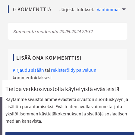
0 KOMMENTTIA
Järjestä tulokset:
Vanhimmat
Kommentti moderoitu 20.05.2024 20:32
LISÄÄ OMA KOMMENTTISI
Kirjaudu sisään
tai
rekisteröidy palveluun
kommentoidaksesi.
Tietoa verkkosivustolla käytetyistä evästeistä
Käytämme sivustollamme evästeitä sivuston suorituskyvyn ja
sisällön parantamiseksi. Evästeiden avulla voimme tarjota
yksilöllisemmän käyttäjäkokemuksen ja sisältöjä sosiaalisen
Äänestyksen pikaohjeet
Usein kysytyt kysymykset
median kanavista.
Näin äänestät Asukasbudjetissa
Yhteystiedot
Aluerajaukset ja budjetin jakautuminen alueille