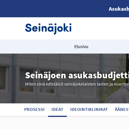
Asukasb
Etusivu
Seinäjoen asukasbudjett
Miten sinä edistäisit seinäjokelaisten lasten ja nuorte
PROSESSI
IDEAT
IDEOINTIKLINIKAT
ÄÄNES