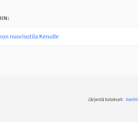
IIN:
on nuorisotila Kenulle
Järjestä tulokset:
Vanh