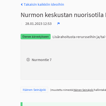
Takaisin kaikkiin ideoihin
Nurmon keskustan nuorisotila K
28.01.2023 12:53
Ilmoita
Lisärahoitusta rerursseihin ja/tai
Etenee äänestykseen
Nurmontie 7
Rajaa tulokset teeman mukaan: Itäinen Seinäjoki
Itäinen Seinäjoki
(muutettu nimestä
Itäinen Seinäjoki
hallintakä