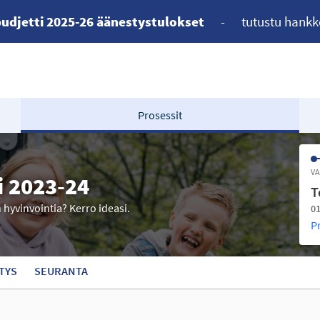
udjetti 2025-26 äänestystulokset
-
tutustu hankk
Prosessit
VA
i 2023-24
T
n hyvinvointia? Kerro ideasi.
01
P
TYS
SEURANTA