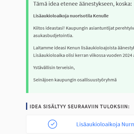
Tämä idea etenee äänestykseen, koska:
Lisäaukioloaikoja nuorisotila Kenulle
Kiitos ideastasi! Kaupungin asiantuntijat perehtyivä
asukasbudjetointia.
Laitamme ideasi Kenun lisäaukioloajoista äänesty
Lisäaukioloaika olisi kerran viikossa vuoden 2024 
Ystävällisin terveisin,
Seinäjoen kaupungin osallisuustyöryhmä
IDEA SISÄLTYY SEURAAVIIN TULOKSIIN:
Lisäaukioloaikoja Nurm