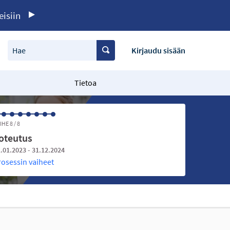
eisiin
Hae
Kirjaudu sisään
Tietoa
IHE 8 / 8
oteutus
.01.2023 - 31.12.2024
rosessin vaiheet