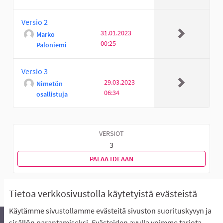
Versio 2
31.01.2023
Marko
00:25
Paloniemi
Versio 3
29.03.2023
Nimetön
06:34
osallistuja
VERSIOT
3
PALAA IDEAAN
Tietoa verkkosivustolla käytetyistä evästeistä
Käytämme sivustollamme evästeitä sivuston suorituskyvyn ja
sisällön parantamiseksi. Evästeiden avulla voimme tarjota