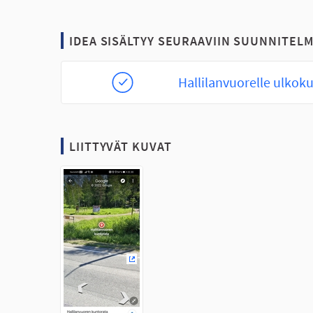
IDEA SISÄLTYY SEURAAVIIN SUUNNITELM
Hallilanvuorelle ulkok
LIITTYVÄT KUVAT
(Ulkoinen linkki)