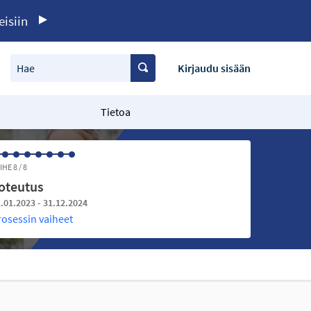
eisiin
Hae
Kirjaudu sisään
Tietoa
IHE 8 / 8
oteutus
.01.2023 - 31.12.2024
rosessin vaiheet