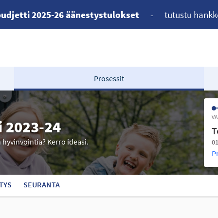
udjetti 2025-26 äänestystulokset
-
tutustu hankk
Prosessit
VA
i 2023-24
T
n hyvinvointia? Kerro ideasi.
01
P
TYS
SEURANTA