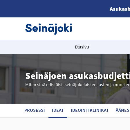
Asukasb
Etusivu
Seinäjoen asukasbudjett
Miten sinä edistäisit seinäjokelaisten lasten ja nuorte
PROSESSI
IDEAT
IDEOINTIKLINIKAT
ÄÄNES