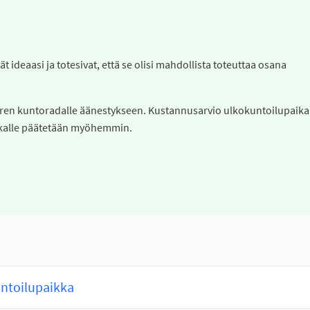
t ideaasi ja totesivat, että se olisi mahdollista toteuttaa osana
ren kuntoradalle äänestykseen. Kustannusarvio ulkokuntoilupaika
aikalle päätetään myöhemmin.
untoilupaikka