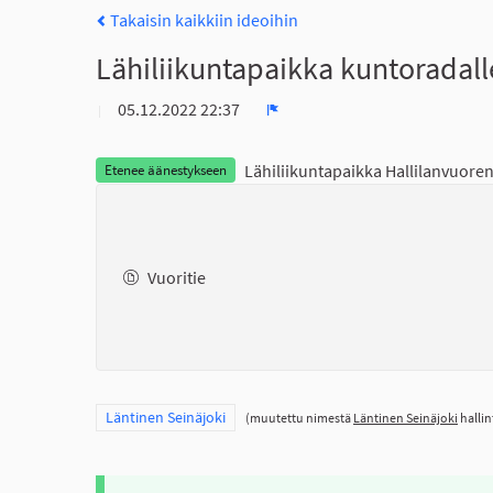
Takaisin kaikkiin ideoihin
Lähiliikuntapaikka kuntoradall
05.12.2022 22:37
Ilmoita
Lähiliikuntapaikka Hallilanvuoren
Etenee äänestykseen
Vuoritie
Rajaa tulokset teeman mukaan: Läntinen Seinäjoki
Läntinen Seinäjoki
(muutettu nimestä
Läntinen Seinäjoki
hallin