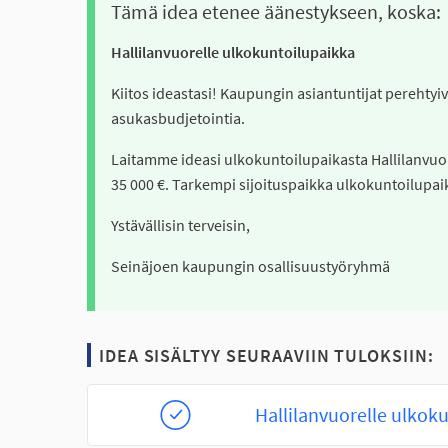
Tämä idea etenee äänestykseen, koska:
Hallilanvuorelle ulkokuntoilupaikka
Kiitos ideastasi! Kaupungin asiantuntijat perehtyivä
asukasbudjetointia.
Laitamme ideasi ulkokuntoilupaikasta Hallilanvuo
35 000 €. Tarkempi sijoituspaikka ulkokuntoilup
Ystävällisin terveisin,
Seinäjoen kaupungin osallisuustyöryhmä
IDEA SISÄLTYY SEURAAVIIN TULOKSIIN:
Hallilanvuorelle ulkok