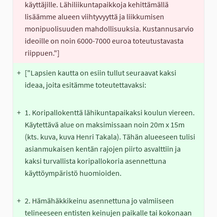
käyttäjille. Lähiliikuntapaikkoja kehittämällä 
lisäämme alueen viihtyvyyttä ja liikkumisen 
monipuolisuuden mahdollisuuksia. Kustannusarvio 
ideoille on noin 6000-7000 euroa toteutustavasta 
riippuen."]
+
["Lapsien kautta on esiin tullut seuraavat kaksi 
ideaa, joita esitämme toteutettavaksi:
+
+
1. Koripallokenttä lähikuntapaikaksi koulun viereen. 
Käytettävä alue on maksimissaan noin 20m x 15m 
(kts. kuva, kuva Henri Takala). Tähän alueeseen tulisi 
asianmukaisen kentän rajojen piirto asvalttiin ja 
kaksi turvallista koripallokoria asennettuna 
käyttöympäristö huomioiden.
+
+
2. Hämähäkkikeinu asennettuna jo valmiiseen 
telineeseen entisten keinujen paikalle tai kokonaan 