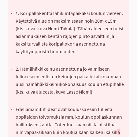
-
-
1. Koripallokenttä lähikuntapaikaksi koulun viereen. 
Käytettävä alue on maksimissaan noin 20m x 15m 
(kts. kuva, kuva Henri Takala). Tähän alueeseen tulisi 
asianmukaisen kentän rajojen piirto asvalttiin ja 
kaksi turvallista koripallokoria asennettuna 
käyttöympäristö huomioiden.
-
-
2. Hämähäkkikeinu asennettuna jo valmiiseen 
telineeseen entisten keinujen paikalle tai kokonaan 
uusi hämähäkkikeinukokonaisuus koulun etupihalle 
(kts. kuva alueesta, kuva Lasse Niemi).
-
-
Edellämainitut ideat ovat koulussa esiin tulleita 
oppilaiden toivomuksia mm. koulun oppilaskunnan 
hallituksen kautta. Toteutuessaan niistä olisi iloa 
niin vapaa-aikaan kuin kouluaikaan kaiken ikäisill
ä