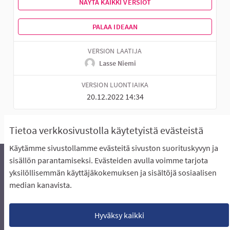
NÄYTÄ KAIKKI VERSIOT
PALAA IDEAAN
VERSION LAATIJA
Lasse Niemi
VERSION LUONTIAIKA
20.12.2022 14:34
Tietoa verkkosivustolla käytetyistä evästeistä
Käytämme sivustollamme evästeitä sivuston suorituskyvyn ja
sisällön parantamiseksi. Evästeiden avulla voimme tarjota
yksilöllisemmän käyttäjäkokemuksen ja sisältöjä sosiaalisen
Äänestyksen pikaohjeet
Usein kysytyt kysymykset
median kanavista.
Näin äänestät Asukasbudjetissa
Yhteystiedot
Aluerajaukset ja budjetin jakautuminen alueille
Käyttöehdot asukkaille
Lataa avoimet datatiedostot
Hyväksy kaikki
Evästeasetukset