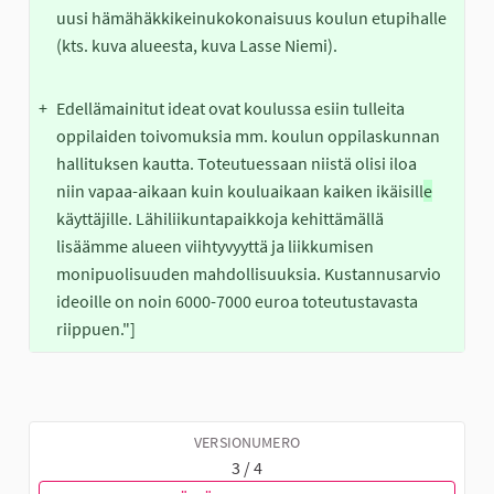
uusi hämähäkkikeinukokonaisuus koulun etupihalle 
(kts. kuva alueesta, kuva Lasse Niemi).
+
+
Edellämainitut ideat ovat koulussa esiin tulleita 
oppilaiden toivomuksia mm. koulun oppilaskunnan 
hallituksen kautta. Toteutuessaan niistä olisi iloa 
niin vapaa-aikaan kuin kouluaikaan kaiken ikäisill
e
käyttäjille. Lähiliikuntapaikkoja kehittämällä 
lisäämme alueen viihtyvyyttä ja liikkumisen 
monipuolisuuden mahdollisuuksia. Kustannusarvio 
ideoille on noin 6000-7000 euroa toteutustavasta 
riippuen."]
VERSIONUMERO
3 / 4