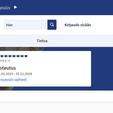
eisiin
Hae
Kirjaudu sisään
Tietoa
IHE 8 / 8
oteutus
.01.2023 - 31.12.2024
rosessin vaiheet