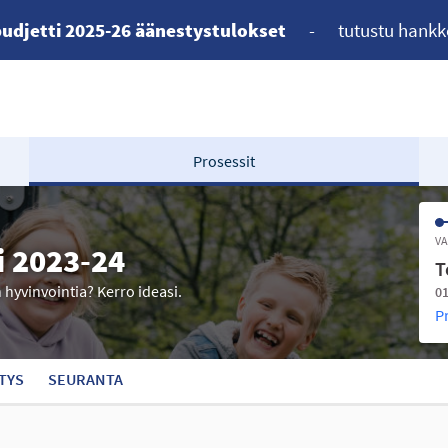
udjetti 2025-26 äänestystulokset
-
tutustu hankk
Prosessit
VA
i 2023-24
T
n hyvinvointia? Kerro ideasi.
01
P
TYS
SEURANTA