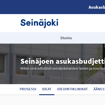
Asukasb
Etusivu
Seinäjoen asukasbudjett
Miten sinä edistäisit seinäjokelaisten lasten ja nuorte
PROSESSI
IDEAT
IDEOINTIKLINIKAT
ÄÄNES