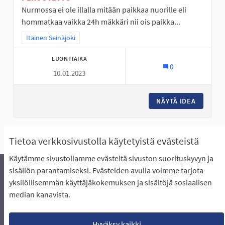
Nurmossa ei ole illalla mitään paikkaa nuorille eli
hommatkaa vaikka 24h mäkkäri nii ois paikka...
Rajaa tulokset teeman mukaan: Itäinen Seinäjoki
Itäinen Seinäjoki
LUONTIAIKA
0
10.01.2023
NÄYTÄ IDEA
NURMO O
Näytä kaikki ehdotukset
Tietoa verkkosivustolla käytetyistä evästeistä
Käytämme sivustollamme evästeitä sivuston suorituskyvyn ja
sisällön parantamiseksi. Evästeiden avulla voimme tarjota
yksilöllisemmän käyttäjäkokemuksen ja sisältöjä sosiaalisen
Äänestyksen pikaohjeet
Usein kysytyt kysymykset
median kanavista.
Näin äänestät Asukasbudjetissa
Yhteystiedot
Aluerajaukset ja budjetin jakautuminen alueille
Käyttöehdot asukkaille
Lataa avoimet datatiedostot
Hyväksy kaikki