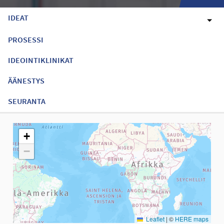
IDEAT
PROSESSI
IDEOINTIKLINIKAT
ÄÄNESTYS
SEURANTA
Seuraavassa elementissä on kartta, joka esittää tämän sivun tiet
+
−
Leaflet
|
©
HERE maps