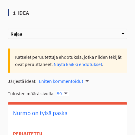
1 IDEA
Rajaa
Katselet peruutettuja ehdotuksia, jotka niiden tekijät
ovat peruuttaneet.
Näytä kaikki ehdotukset
.
Järjestä ideat:
Eniten kommentoidut
Tulosten määrä sivulla:
50
Nurmo on tylsä paska
PERUUTETTU