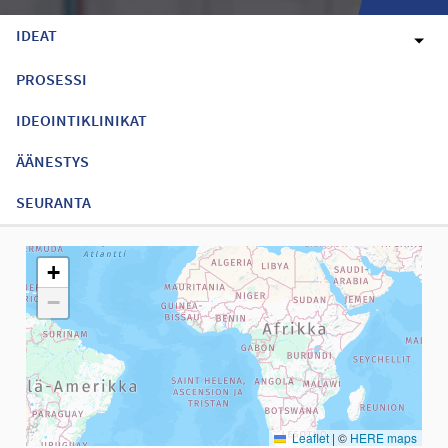
IDEAT
PROSESSI
IDEOINTIKLINIKAT
ÄÄNESTYS
SEURANTA
Seuraavassa elementissä on kartta, joka esittää tämän sivun tiet
+
−
Leaflet
|
©
HERE maps