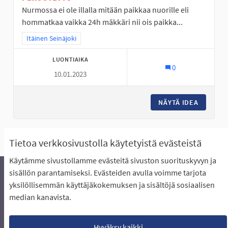
Nurmossa ei ole illalla mitään paikkaa nuorille eli
hommatkaa vaikka 24h mäkkäri nii ois paikka...
Rajaa tulokset teeman mukaan: Itäinen Seinäjoki
Itäinen Seinäjoki
LUONTIAIKA
0
10.01.2023
NÄYTÄ IDEA
NURMO O
Näytä kaikki ehdotukset
Tietoa verkkosivustolla käytetyistä evästeistä
Käytämme sivustollamme evästeitä sivuston suorituskyvyn ja
sisällön parantamiseksi. Evästeiden avulla voimme tarjota
yksilöllisemmän käyttäjäkokemuksen ja sisältöjä sosiaalisen
Äänestyksen pikaohjeet
Usein kysytyt kysymykset
median kanavista.
Näin äänestät Asukasbudjetissa
Yhteystiedot
Aluerajaukset ja budjetin jakautuminen alueille
Käyttöehdot asukkaille
Lataa avoimet datatiedostot
Hyväksy kaikki