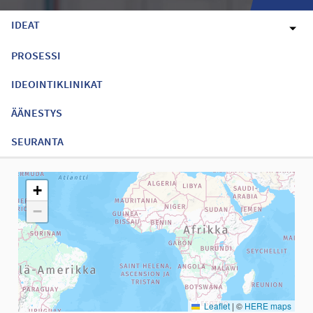
IDEAT
PROSESSI
IDEOINTIKLINIKAT
ÄÄNESTYS
SEURANTA
Seuraavassa elementissä on kartta, joka esittää tämän sivun tiet
+
−
Leaflet
|
©
HERE maps