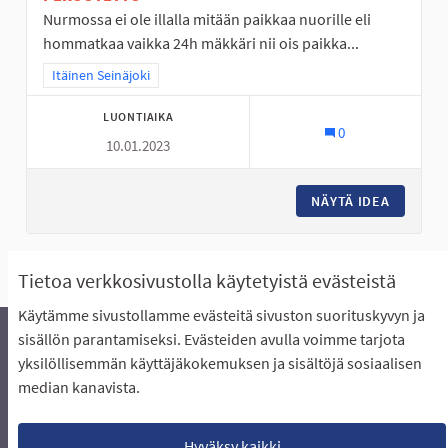
Nurmossa ei ole illalla mitään paikkaa nuorille eli
hommatkaa vaikka 24h mäkkäri nii ois paikka...
Rajaa tulokset teeman mukaan: Itäinen Seinäjoki
Itäinen Seinäjoki
LUONTIAIKA
0
10.01.2023
NÄYTÄ IDEA
NURMO O
Näytä kaikki ehdotukset
Tietoa verkkosivustolla käytetyistä evästeistä
Käytämme sivustollamme evästeitä sivuston suorituskyvyn ja
sisällön parantamiseksi. Evästeiden avulla voimme tarjota
yksilöllisemmän käyttäjäkokemuksen ja sisältöjä sosiaalisen
Äänestyksen pikaohjeet
Usein kysytyt kysymykset
median kanavista.
Näin äänestät Asukasbudjetissa
Yhteystiedot
Aluerajaukset ja budjetin jakautuminen alueille
Käyttöehdot asukkaille
Lataa avoimet datatiedostot
Hyväksy kaikki