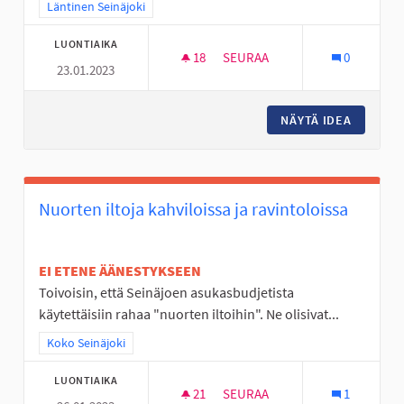
Rajaa tulokset teeman mukaan: Läntinen Seinäjoki
Läntinen Seinäjoki
LUONTIAIKA
18
18 SEURAAJAA
SEURAA
0
23.01.2023
KÄVELY-/PYÖRÄILYTIE KARVAR
NÄYTÄ IDEA
KÄVELY-
Nuorten iltoja kahviloissa ja ravintoloissa
EI ETENE ÄÄNESTYKSEEN
Toivoisin, että Seinäjoen asukasbudjetista
käytettäisiin rahaa "nuorten iltoihin". Ne olisivat...
Rajaa tulokset teeman mukaan: Koko Seinäjoki
Koko Seinäjoki
LUONTIAIKA
21
21 SEURAAJAA
SEURAA
1