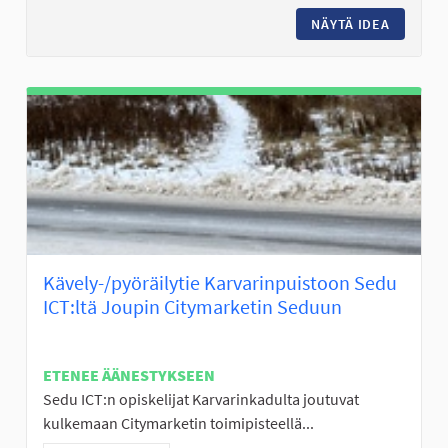
NÄYTÄ IDEA
PERÄSE
Kävely-/pyöräilytie Karvarinpuistoon Sedu
ICT:ltä Joupin Citymarketin Seduun
ETENEE ÄÄNESTYKSEEN
Sedu ICT:n opiskelijat Karvarinkadulta joutuvat
kulkemaan Citymarketin toimipisteellä...