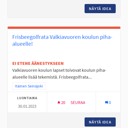
NÄYTÄ IDEA
LAAVU 
Frisbeegolfrata Valkiavuoren koulun piha-
alueelle!
EI ETENE ÄÄNESTYKSEEN
Valkiavuoren koulun lapset toivovat koulun piha-
alueelle lisää tekemistä. Frisbeegolfrata...
Rajaa tulokset teeman mukaan: Itäinen Seinäjoki
Itäinen Seinäjoki
LUONTIAIKA
20
20 SEURAAJAA
SEURAA
0
30.01.2023
FRISBEEGOLFRATA VALKIAVUO
NÄYTÄ IDEA
FRISBEE