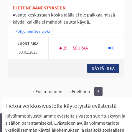
EI ETENE ÄÄNESTYKSEEN
Avanto keskustaan koska täällä ei ole paikkaa missä
käydä, kaikilla ei mahdollisuutta käydä...
Rajaa tulokset teeman mukaan: Pohjoinen Seinäjoki
Pohjoinen Seinäjoki
LUONTIAIKA
19
19 SEURAAJAA
SEURAA
0
30.01.2023
AVANTO PAIKKA JOSSA LÄMMI
NÄYTÄ IDEA
AVANTO 
« Ensimmäinen
‹ Edellinen
3
Näytä kaikki peruutetut ideat
Tietoa verkkosivustolla käytetyistä evästeistä
Käytämme sivustollamme evästeitä sivuston suorituskyvyn ja
sisällön parantamiseksi. Evästeiden avulla voimme tarjota
yksilöllisemmän käyttäjäkokemuksen ja sisältöjä sosiaalisen
Äänestyksen pikaohjeet
Usein kysytyt kysymykset