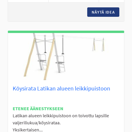
NÄYTÄ IDEA
FRISBEE
Köysirata Latikan alueen leikkipuistoon
ETENEE ÄÄNESTYKSEEN
Latikan alueen leikkipuistoon on toivottu lapsille
vaijeriliukua/köysirataa.
Yksikertaisen...