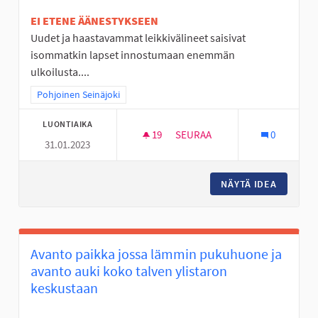
EI ETENE ÄÄNESTYKSEEN
Uudet ja haastavammat leikkivälineet saisivat
isommatkin lapset innostumaan enemmän
ulkoilusta....
Rajaa tulokset teeman mukaan: Pohjoinen Seinäjoki
Pohjoinen Seinäjoki
LUONTIAIKA
19
19 SEURAAJAA
SEURAA
0
31.01.2023
KÖYSIRATA JA ISO KIIPEILYTEL
NÄYTÄ IDEA
KÖYSIRA
Avanto paikka jossa lämmin pukuhuone ja
avanto auki koko talven ylistaron
keskustaan