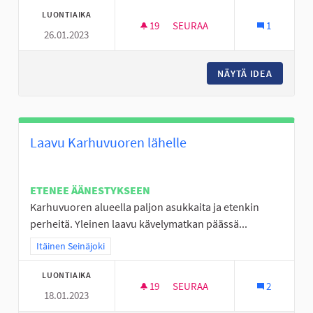
LUONTIAIKA
19
19 SEURAAJAA
SEURAA
1
26.01.2023
PIENI KAUPPA KESKI-NURMOON
NÄYTÄ IDEA
PIENI K
Laavu Karhuvuoren lähelle
ETENEE ÄÄNESTYKSEEN
Karhuvuoren alueella paljon asukkaita ja etenkin
perheitä. Yleinen laavu kävelymatkan päässä...
Rajaa tulokset teeman mukaan: Itäinen Seinäjoki
Itäinen Seinäjoki
LUONTIAIKA
19
19 SEURAAJAA
SEURAA
2
18.01.2023
LAAVU KARHUVUOREN LÄHELL