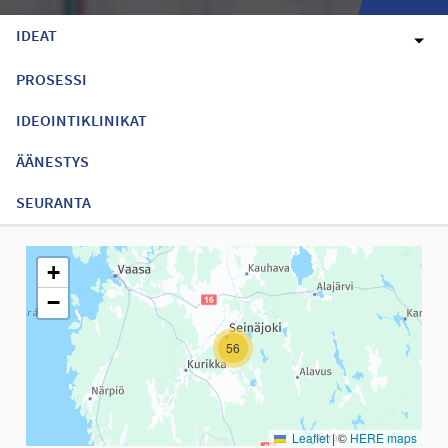
IDEAT
PROSESSI
IDEOINTIKLINIKAT
ÄÄNESTYS
SEURANTA
Seuraavassa elementissä on kartta, joka esittää tämän sivun tiet
+
−
56
Leaflet
|
©
HERE maps