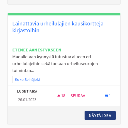
Lainattavia urheilulajien kausikortteja
kirjastoihin
ETENEE ÄÄNESTYKSEEN
Madalletaan kynnystä tutustua alueen eri
urheilulajeihin sekä tuetaan urheiluseurojen
toimintaa...
Rajaa tulokset teeman mukaan: Koko Seinäjoki
Koko Seinäjoki
LUONTIAIKA
18
18 SEURAAJAA
SEURAA
1
26.01.2023
LAINATTAVIA URHEILULAJIEN 
NÄYTÄ IDEA
LAINATT