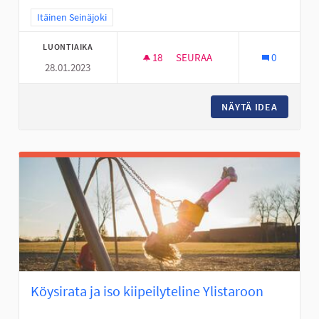
Rajaa tulokset teeman mukaan: Itäinen Seinäjoki
Itäinen Seinäjoki
LUONTIAIKA
18
18 SEURAAJAA
SEURAA
0
28.01.2023
KÖYSIRATA LATIKAN ALUEEN L
NÄYTÄ IDEA
KÖYSIRA
Köysirata ja iso kiipeilyteline Ylistaroon