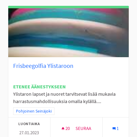
Frisbeegolfia Ylistaroon
ETENEE ÄÄNESTYKSEEN
Ylistaron lapset ja nuoret tarvitsevat lisää mukavia
harrastusmahdollisuuksia omalla kylällä....
Rajaa tulokset teeman mukaan: Pohjoinen Seinäjoki
Pohjoinen Seinäjoki
LUONTIAIKA
20
20 SEURAAJAA
SEURAA
1
27.01.2023
FRISBEEGOLFIA YLISTAROON