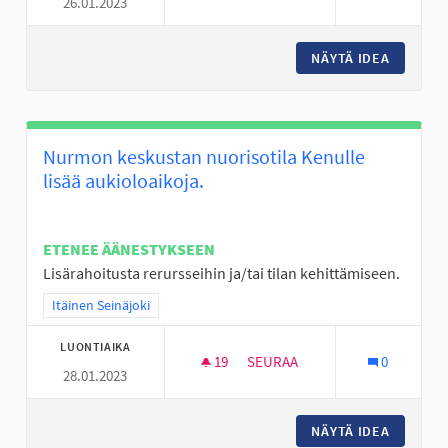
26.01.2023
NUORTEN ILTOJA KAHVILOISSA
NÄYTÄ IDEA
NUORTEN
Nurmon keskustan nuorisotila Kenulle
lisää aukioloaikoja.
ETENEE ÄÄNESTYKSEEN
Lisärahoitusta rerursseihin ja/tai tilan kehittämiseen.
Rajaa tulokset teeman mukaan: Itäinen Seinäjoki
Itäinen Seinäjoki
LUONTIAIKA
19
19 SEURAAJAA
SEURAA
0
28.01.2023
NURMON KESKUSTAN NUORISOT
NÄYTÄ IDEA
NURMON 