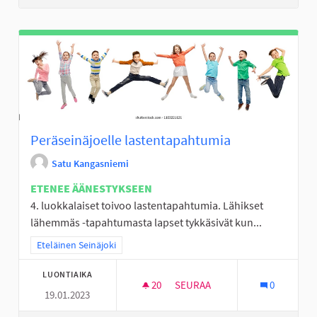
Peräseinäjoelle lastentapahtumia
Satu Kangasniemi
ETENEE ÄÄNESTYKSEEN
4. luokkalaiset toivoo lastentapahtumia. Lähikset
lähemmäs -tapahtumasta lapset tykkäsivät kun...
Rajaa tulokset teeman mukaan: Eteläinen Seinäjoki
Eteläinen Seinäjoki
LUONTIAIKA
20
20 SEURAAJAA
SEURAA
0
19.01.2023
PERÄSEINÄJOELLE LASTENTAP