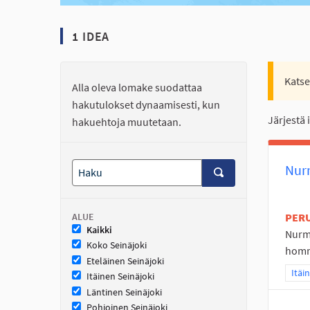
1 IDEA
Katse
Alla oleva lomake suodattaa
hakutulokset dynaamisesti, kun
Järjestä 
hakuehtoja muutetaan.
Nur
ALUE
PER
Kaikki
Nurmo
Koko Seinäjoki
homma
Eteläinen Seinäjoki
Raja
Itäi
Itäinen Seinäjoki
Läntinen Seinäjoki
Pohjoinen Seinäjoki