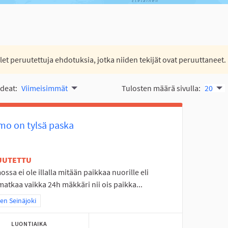
let peruutettuja ehdotuksia, jotka niiden tekijät ovat peruuttaneet.
ideat:
Viimeisimmät
Tulosten määrä sivulla:
20
mo on tylsä paska
UUTETTU
ssa ei ole illalla mitään paikkaa nuorille eli
tkaa vaikka 24h mäkkäri nii ois paikka...
a tulokset teeman mukaan: Itäinen Seinäjoki
nen Seinäjoki
LUONTIAIKA