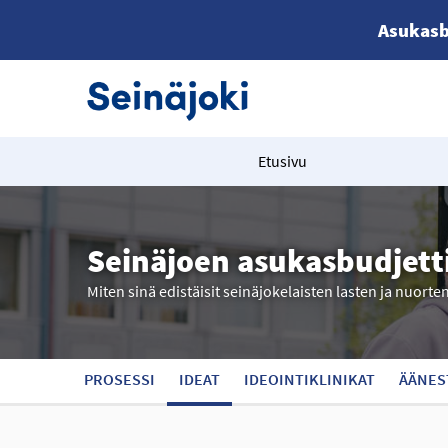
Asukasb
Etusivu
Seinäjoen asukasbudjett
Miten sinä edistäisit seinäjokelaisten lasten ja nuorte
PROSESSI
IDEAT
IDEOINTIKLINIKAT
ÄÄNES