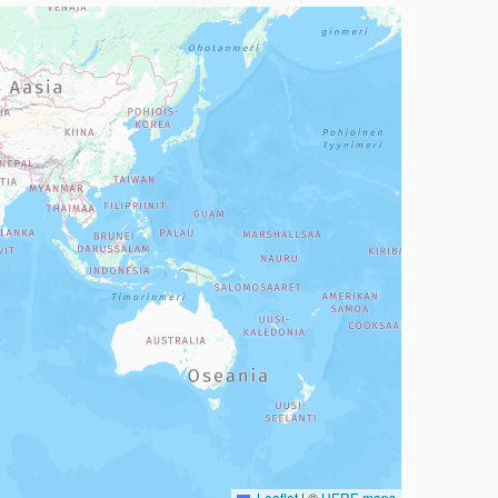
a, mutta se voi olla vaikeaselkoinen.
Leaflet
|
©
HERE maps