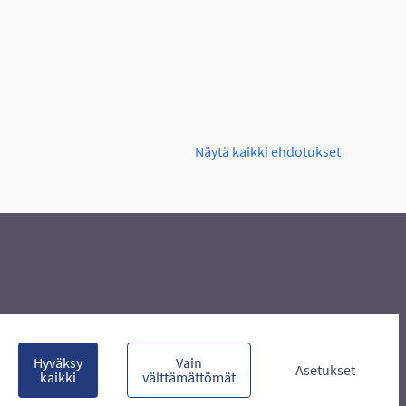
PASKA
Näytä kaikki ehdotukset
Hyväksy
Vain
Asetukset
kaikki
välttämättömät