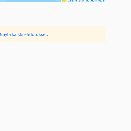
Näytä kaikki ehdotukset
.