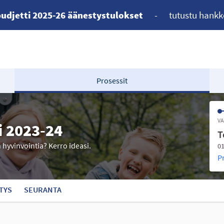
udjetti 2025-26 äänestystulokset
-
tutustu hankk
Prosessit
VA
i 2023-24
T
n hyvinvointia? Kerro ideasi.
01
P
TYS
SEURANTA