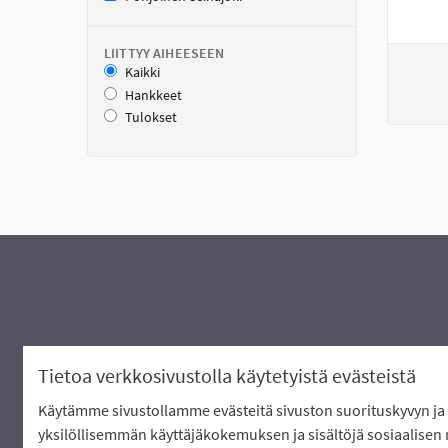
LIITTYY AIHEESEEN
Kaikki
Hankkeet
Tulokset
Tietoa verkkosivustolla käytetyistä evästeistä
Käytämme sivustollamme evästeitä sivuston suorituskyvyn ja 
Verkkosivusto luotu
vapaan ohjelmis
yksilöllisemmän käyttäjäkokemuksen ja sisältöjä sosiaalisen