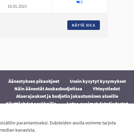
0
10.01.2023
NÄYTÄ IDEA
NURMO ON TYLSÄ 
Äänestyksen pikaohjeet
Usein kysytyt kysymykset
Näin äänestät Asukasbudjetissa
Yhteystiedot
Aluerajaukset ja budjetin jakautuminen alueille
Käyttöehdot asukkaille
Lataa avoimet datatiedostot
Evästeasetukset
sisällön parantamiseksi. Evästeiden avulla voimme tarjota
ton
avulla.
 median kanavista.
(Ulkoinen linkki)