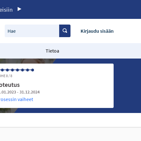
eisiin
Hae
Kirjaudu sisään
Tietoa
IHE 8 / 8
oteutus
.01.2023 - 31.12.2024
rosessin vaiheet