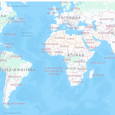
sivun tietueet karttapisteinä. Elementtiä voi käyttää ruudunlukijall