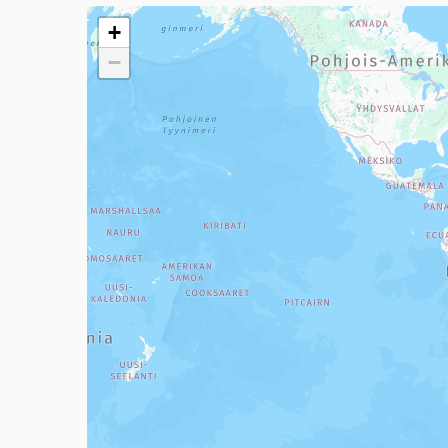
Seuraavassa elementissä on kartta, joka esittää tämän 
+
−