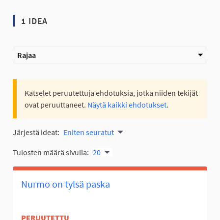
1 IDEA
Rajaa
Katselet peruutettuja ehdotuksia, jotka niiden tekijät
ovat peruuttaneet.
Näytä kaikki ehdotukset
.
Järjestä ideat:
Eniten seuratut
Tulosten määrä sivulla:
20
Nurmo on tylsä paska
PERUUTETTU