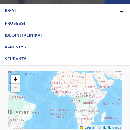
IDEAT
PROSESSI
IDEOINTIKLINIKAT
ÄÄNESTYS
SEURANTA
Seuraavassa elementissä on kartta, joka esittää tämän sivun tiet
+
−
Leaflet
|
©
HERE maps