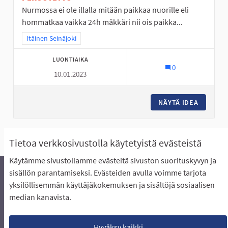
Nurmossa ei ole illalla mitään paikkaa nuorille eli
hommatkaa vaikka 24h mäkkäri nii ois paikka...
Rajaa tulokset teeman mukaan: Itäinen Seinäjoki
Itäinen Seinäjoki
LUONTIAIKA
0
10.01.2023
NÄYTÄ IDEA
NURMO O
Näytä kaikki ehdotukset
Tietoa verkkosivustolla käytetyistä evästeistä
Käytämme sivustollamme evästeitä sivuston suorituskyvyn ja
sisällön parantamiseksi. Evästeiden avulla voimme tarjota
yksilöllisemmän käyttäjäkokemuksen ja sisältöjä sosiaalisen
Äänestyksen pikaohjeet
Usein kysytyt kysymykset
median kanavista.
Näin äänestät Asukasbudjetissa
Yhteystiedot
Aluerajaukset ja budjetin jakautuminen alueille
Käyttöehdot asukkaille
Lataa avoimet datatiedostot
Hyväksy kaikki