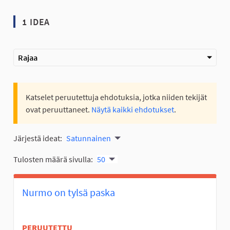
1 IDEA
Rajaa
Katselet peruutettuja ehdotuksia, jotka niiden tekijät
ovat peruuttaneet.
Näytä kaikki ehdotukset
.
Järjestä ideat:
Satunnainen
Tulosten määrä sivulla:
50
Nurmo on tylsä paska
PERUUTETTU