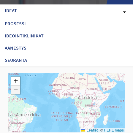
IDEAT
PROSESSI
IDEOINTIKLINIKAT
ÄÄNESTYS
SEURANTA
Seuraavassa elementissä on kartta, joka esittää tämän sivun tiet
+
−
Leaflet
|
©
HERE maps