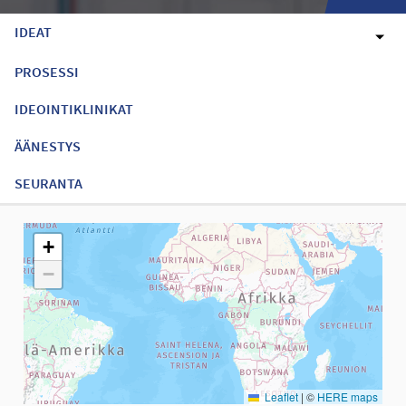
IDEAT
PROSESSI
IDEOINTIKLINIKAT
ÄÄNESTYS
SEURANTA
Seuraavassa elementissä on kartta, joka esittää tämän sivun tiet
+
−
Leaflet
|
©
HERE maps