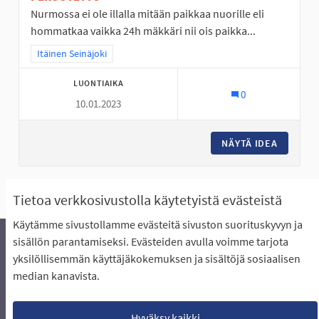
Nurmossa ei ole illalla mitään paikkaa nuorille eli
hommatkaa vaikka 24h mäkkäri nii ois paikka...
Rajaa tulokset teeman mukaan: Itäinen Seinäjoki
Itäinen Seinäjoki
LUONTIAIKA
0
10.01.2023
NÄYTÄ IDEA
NURMO O
Näytä kaikki ehdotukset
Tietoa verkkosivustolla käytetyistä evästeistä
Käytämme sivustollamme evästeitä sivuston suorituskyvyn ja
sisällön parantamiseksi. Evästeiden avulla voimme tarjota
yksilöllisemmän käyttäjäkokemuksen ja sisältöjä sosiaalisen
Äänestyksen pikaohjeet
Usein kysytyt kysymykset
median kanavista.
Näin äänestät Asukasbudjetissa
Yhteystiedot
Aluerajaukset ja budjetin jakautuminen alueille
Käyttöehdot asukkaille
Lataa avoimet datatiedostot
Hyväksy kaikki