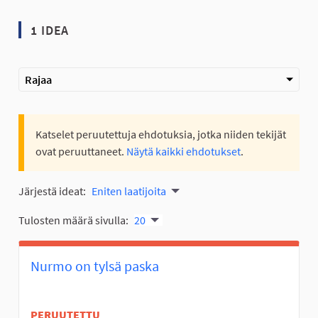
1 IDEA
Rajaa
Katselet peruutettuja ehdotuksia, jotka niiden tekijät
ovat peruuttaneet.
Näytä kaikki ehdotukset
.
Järjestä ideat:
Eniten laatijoita
Tulosten määrä sivulla:
20
Nurmo on tylsä paska
PERUUTETTU