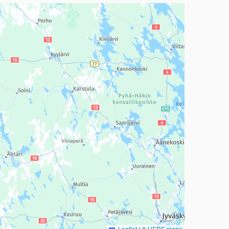
a, mutta se voi olla vaikeaselkoinen.
Leaflet
|
©
HERE maps