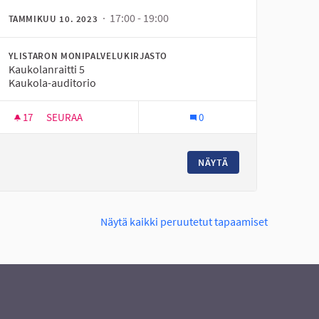
· 17:00 - 19:00
TAMMIKUU 10. 2023
YLISTARON MONIPALVELUKIRJASTO
Kaukolanraitti 5
Kaukola-auditorio
17
17 SEURAAJAA
SEURAA
0
IDEOINTIKLINIKKA KAUKOLA-AUDITORIOSSA YLISTAROSSA
NÄYTÄ
Näytä kaikki peruutetut tapaamiset