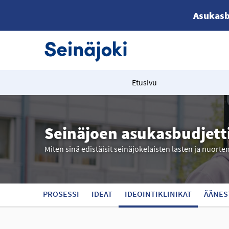
Asukasb
Etusivu
Seinäjoen asukasbudjett
Miten sinä edistäisit seinäjokelaisten lasten ja nuorte
PROSESSI
IDEAT
IDEOINTIKLINIKAT
ÄÄNES