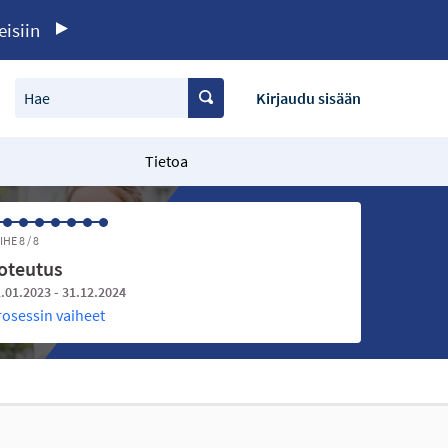
eisiin
Hae
Kirjaudu sisään
Tietoa
IHE 8 / 8
oteutus
.01.2023 - 31.12.2024
rosessin vaiheet