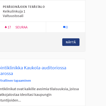
PERÄSEINÄJOEN TERÄSTALO
Keikulinkuja 1
Valtuustosali
17
17 SEURAAJAA
SEURAA
0
IDEOINTIKLINIKKA TERÄSTALOLLA PERÄSEINÄJOELLA
NÄYTÄ
intiklinikka Kaukola-auditoriossa
tarossa
Virallinen tapaaminen
ntiklinikat ovat kaikille avoimia tilaisuuksia, joissa
jatkojalostaa ideoitasi kaupungin
tuntijoiden...