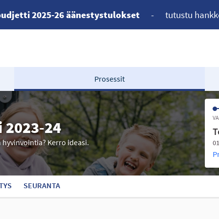
udjetti 2025-26 äänestystulokset
-
tutustu hankk
Prosessit
VA
i 2023-24
T
n hyvinvointia? Kerro ideasi.
01
P
TYS
SEURANTA