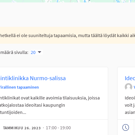
 hetkellä ei ole suuniteltuja tapaamisia, mutta täältä löydät kaikki
määrä sivulla:
20
intiklinikka Nurmo-salissa
Ideo
Virallinen tapaaminen
ntiklinikat ovat kaikille avoimia tilaisuuksia, joissa
Ideoi
jatkojalostaa ideoitasi kaupungin
voit 
tuntijoiden...
asian
· 17:00 - 19:00
TAMMIKUU 26. 2023