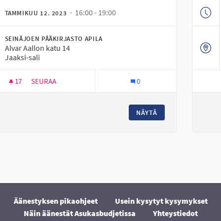
· 16:00 - 19:00
TAMMIKUU 12. 2023
SEINÄJOEN PÄÄKIRJASTO APILA
Alvar Aallon katu 14
Jaaksi-sali
17
17 SEURAAJAA
SEURAA
0
IDEOINTIKLINIKKA PÄÄKIRJASTO APILASSA
NÄYTÄ
Äänestyksen pikaohjeet
Usein kysytyt kysymykset
Näin äänestät Asukasbudjetissa
Yhteystiedot