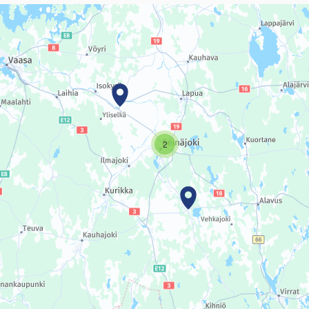
sivun tietueet karttapisteinä. Elementtiä voi käyttää ruudunlukijall
2