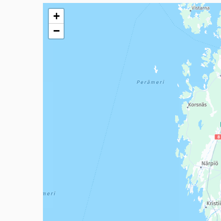
Seuraavassa elementissä on kartta, joka esittää tämän 
+
−