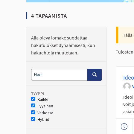
4 TAPAAMISTA
Tällä
Alla oleva lomake suodattaa
hakutulokset dynaamisesti, kun
Tulosten 
hakuehtoja muutetaan.
Ideo
TYYPPI
Ideoi
Kaikki
voit 
Fyysinen
asian
Verkossa
Hybridi