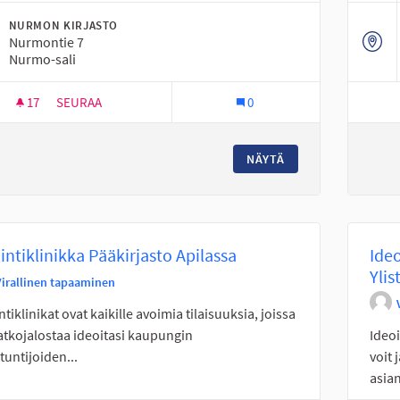
NURMON KIRJASTO
Nurmontie 7
Nurmo-sali
17
17 SEURAAJAA
SEURAA
0
IDEOINTIKLINIKKA NURMO-SALISSA
NÄYTÄ
intiklinikka Pääkirjasto Apilassa
Ideo
Ylis
Virallinen tapaaminen
ntiklinikat ovat kaikille avoimia tilaisuuksia, joissa
jatkojalostaa ideoitasi kaupungin
Ideoi
tuntijoiden...
voit 
asian