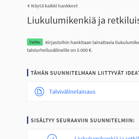
Näytä kaikki hankkeet
Liukulumikenkiä ja retkiluis
Kirjastoihin hankitaan lainattavia liukulumike
Valittu
talviurheiluvälineille on 5 000 €.
TÄHÄN SUUNNITELMAAN LIITTYVÄT IDEA
Talvivälinelainaus
SISÄLTYY SEURAAVIIN SUUNNITELMIIN:
Liukulumikenkiä ja retkil