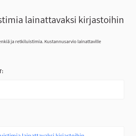
timia lainattavaksi kirjastoihin
nkiä ja retkiluistimia. Kustannusarvio lainattaville
T:
uistimia lainattavaksi kirjastoihin