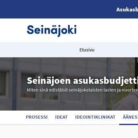
Asukasb
Etusivu
Seinäjoen asukasbudjett
Miten sinä edistäisit seinäjokelaisten lasten ja nuorte
PROSESSI
IDEAT
IDEOINTIKLINIKAT
ÄÄNES