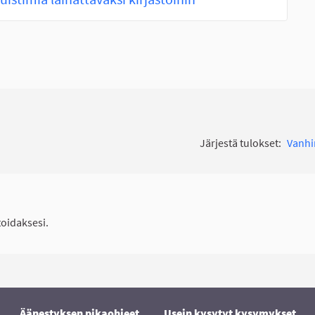
Järjestä tulokset:
Vanh
idaksesi.
Äänestyksen pikaohjeet
Usein kysytyt kysymykset