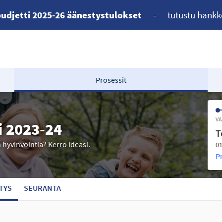
udjetti 2025-26 äänestystulokset
-
tutustu hankk
Prosessit
VA
i 2023-24
T
n hyvinvointia? Kerro ideasi.
01
P
TYS
SEURANTA