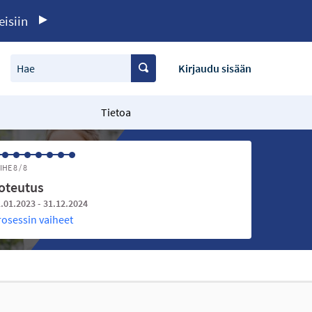
eisiin
Hae
Kirjaudu sisään
Tietoa
IHE 8 / 8
oteutus
.01.2023 - 31.12.2024
rosessin vaiheet