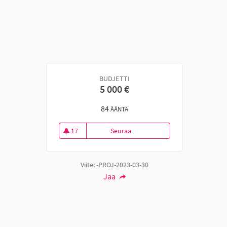
BUDJETTI
5 000 €
84
ÄÄNTÄ
17
Seuraa
Liukulumikenkiä ja retkiluistimia
17 seuraajaa
Viite: -PROJ-2023-03-30
Jaa