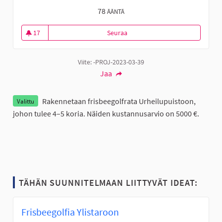
78
ÄÄNTÄ
17
Seuraa
Frisbeegolfkoreja 4–5 kpl Ylist
17 seuraajaa
Viite: -PROJ-2023-03-39
Jaa
Rakennetaan frisbeegolfrata Urheilupuistoon,
Valittu
johon tulee 4–5 koria. Näiden kustannusarvio on 5000 €.
TÄHÄN SUUNNITELMAAN LIITTYVÄT IDEAT:
Frisbeegolfia Ylistaroon