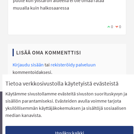
puute kun ylistaron alueella ei ole omaa rataa
muualla kuin halkosaaressa
Olen samaa mi
0
Olen eri 
0
LISÄÄ OMA KOMMENTTISI
Kirjaudu sisään
tai
rekisteröidy palveluun
kommentoidaksesi.
Tietoa verkkosivustolla käytetyistä evästeistä
Käytämme sivustollamme evästeitä sivuston suorituskyvyn ja
sisällön parantamiseksi. Evästeiden avulla voimme tarjota
yksilöllisemmän käyttäjäkokemuksen ja sisältöjä sosiaalisen
Äänestyksen pikaohjeet
Usein kysytyt kysymykset
median kanavista.
Näin äänestät Asukasbudjetissa
Yhteystiedot
Aluerajaukset ja budjetin jakautuminen alueille
Käyttöehdot asukkaille
Lataa avoimet datatiedostot
Hyväksy kaikki