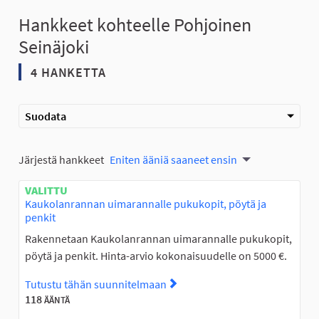
Hankkeet kohteelle Pohjoinen
Seinäjoki
4 HANKETTA
Suodata
Järjestä hankkeet
Eniten ääniä saaneet ensin
VALITTU
Kaukolanrannan uimarannalle pukukopit, pöytä ja
penkit
Rakennetaan Kaukolanrannan uimarannalle pukukopit,
pöytä ja penkit. Hinta-arvio kokonaisuudelle on 5000 €.
Tutustu tähän suunnitelmaan
Tutustu suunnitelmaan Kauko
118
ÄÄNTÄ