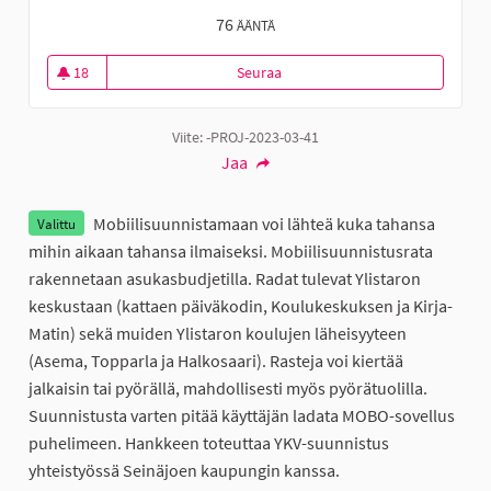
76
ÄÄNTÄ
18
Seuraa
Mobiilisuunnistusratoja Ylistaro
18 seuraajaa
Viite: -PROJ-2023-03-41
Jaa
Mobiilisuunnistamaan voi lähteä kuka tahansa
Valittu
mihin aikaan tahansa ilmaiseksi. Mobiilisuunnistusrata
rakennetaan asukasbudjetilla. Radat tulevat Ylistaron
keskustaan (kattaen päiväkodin, Koulukeskuksen ja Kirja-
Matin) sekä muiden Ylistaron koulujen läheisyyteen
(Asema, Topparla ja Halkosaari). Rasteja voi kiertää
jalkaisin tai pyörällä, mahdollisesti myös pyörätuolilla.
Suunnistusta varten pitää käyttäjän ladata MOBO-sovellus
puhelimeen. Hankkeen toteuttaa YKV-suunnistus
yhteistyössä Seinäjoen kaupungin kanssa.