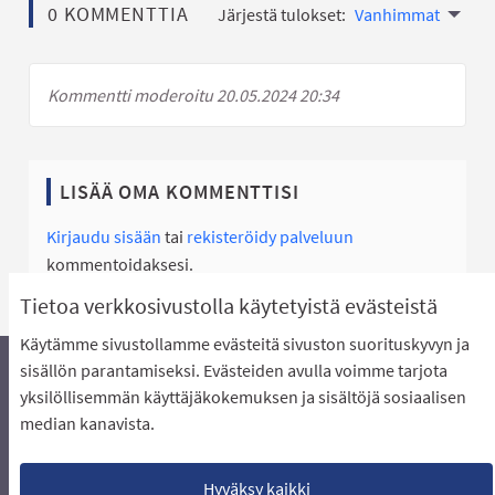
0 KOMMENTTIA
Järjestä tulokset:
Vanhimmat
Kommentti moderoitu 20.05.2024 20:34
LISÄÄ OMA KOMMENTTISI
Kirjaudu sisään
tai
rekisteröidy palveluun
kommentoidaksesi.
Tietoa verkkosivustolla käytetyistä evästeistä
Käytämme sivustollamme evästeitä sivuston suorituskyvyn ja
sisällön parantamiseksi. Evästeiden avulla voimme tarjota
yksilöllisemmän käyttäjäkokemuksen ja sisältöjä sosiaalisen
Äänestyksen pikaohjeet
Usein kysytyt kysymykset
median kanavista.
Näin äänestät Asukasbudjetissa
Yhteystiedot
Aluerajaukset ja budjetin jakautuminen alueille
Käyttöehdot asukkaille
Lataa avoimet datatiedostot
Hyväksy kaikki