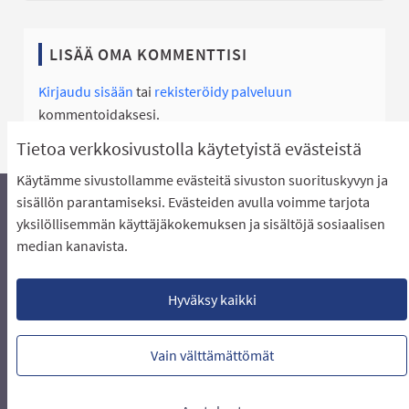
LISÄÄ OMA KOMMENTTISI
Kirjaudu sisään
tai
rekisteröidy palveluun
kommentoidaksesi.
Tietoa verkkosivustolla käytetyistä evästeistä
Käytämme sivustollamme evästeitä sivuston suorituskyvyn ja
sisällön parantamiseksi. Evästeiden avulla voimme tarjota
yksilöllisemmän käyttäjäkokemuksen ja sisältöjä sosiaalisen
Äänestyksen pikaohjeet
Usein kysytyt kysymykset
median kanavista.
Näin äänestät Asukasbudjetissa
Yhteystiedot
Aluerajaukset ja budjetin jakautuminen alueille
Käyttöehdot asukkaille
Lataa avoimet datatiedostot
Hyväksy kaikki
Evästeasetukset
Vain välttämättömät
Verkkosivusto luotu
vapaan ohjelmiston
(Ulkoin
avulla.