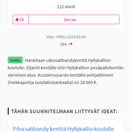
122
ÄÄNTÄ
18
Seuraa
Ulkosalibandykenttä Hyllykallio
18 seuraajaa
Viite: -PROJ-2023-03-63
Jaa
Hankitaan ulkosalibandykenttä Hyllykallion
Valittu
koululle. Sijainti kentälle olisi Hyllykallion pesäpallokentän
viereinen alue. Kustannusarvio kentälle pohjatöineen
(hiekkapohja suodatinkankaalla) on 28 000 €.
TÄHÄN SUUNNITELMAAN LIITTYVÄT IDEAT:
Piha salibandy kenttä Hyllykallio koululle