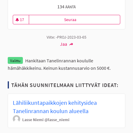
134
ÄÄNTÄ
17
Seuraa
Hämähäkkikeinu Tanelinrannan 
17 seuraajaa
Viite: -PROJ-2023-03-65
Jaa
Hankitaan Tanelinrannan koululle
Valittu
hämähäkkikeinu. Keinun kustannusarvio on 5000 €.
TÄHÄN SUUNNITELMAAN LIITTYVÄT IDEAT:
Lähiliikuntapaikkojen kehitysidea
Tanelinrannan koulun alueella
Lasse Niemi
@lasse_niemi