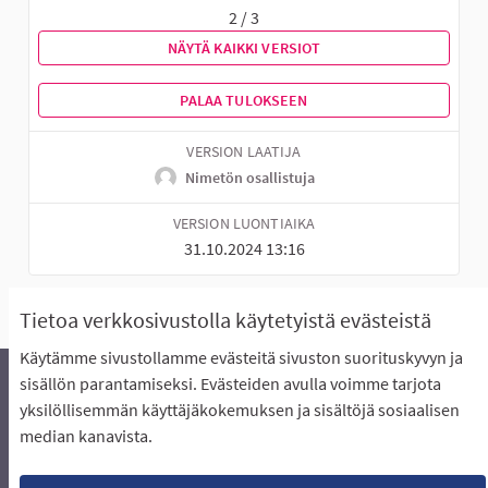
2 / 3
NÄYTÄ KAIKKI VERSIOT
PALAA TULOKSEEN
VERSION LAATIJA
Nimetön osallistuja
VERSION LUONTIAIKA
31.10.2024 13:16
Tietoa verkkosivustolla käytetyistä evästeistä
Käytämme sivustollamme evästeitä sivuston suorituskyvyn ja
sisällön parantamiseksi. Evästeiden avulla voimme tarjota
yksilöllisemmän käyttäjäkokemuksen ja sisältöjä sosiaalisen
Äänestyksen pikaohjeet
Usein kysytyt kysymykset
median kanavista.
Näin äänestät Asukasbudjetissa
Yhteystiedot
Aluerajaukset ja budjetin jakautuminen alueille