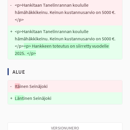
-
<p>Hankitaan Tanelinrannan koululle 
hämähäkkikeinu. Keinun kustannusarvio on 5000 €.
</p>
+
<p>Hankitaan Tanelinrannan koululle 
hämähäkkikeinu. Keinun kustannusarvio on 5000 €.
</p>
<p> Hankkeen toteutus on siirretty vuodelle 
2025.  </p>
ALUE
-
Itä
inen Seinäjoki
+
Länt
inen Seinäjoki
VERSIONUMERO