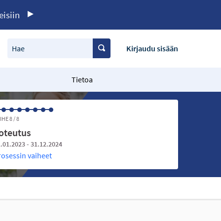
eisiin
Hae
Kirjaudu sisään
Tietoa
IHE 8 / 8
oteutus
.01.2023 - 31.12.2024
rosessin vaiheet