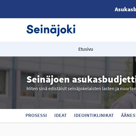
Asukasb
Etusivu
Seinäjoen asukasbudjett
Miten sinä edistäisit seinäjokelaisten lasten ja nuorte
PROSESSI
IDEAT
IDEOINTIKLINIKAT
ÄÄNES