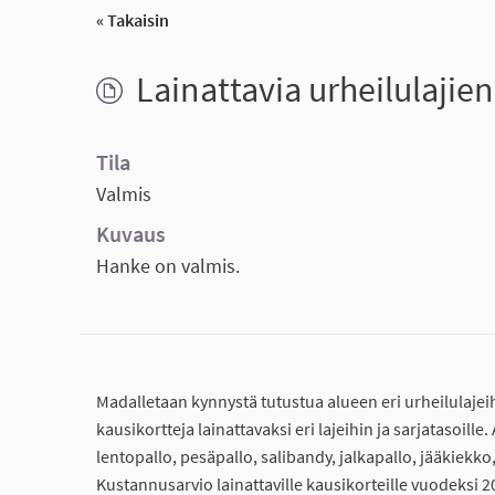
« Takaisin
Lainattavia urheilulajien
Tila
Valmis
Kuvaus
Hanke on valmis.
Madalletaan kynnystä tutustua alueen eri urheilulajei
kausikortteja lainattavaksi eri lajeihin ja sarjatasoille
lentopallo, pesäpallo, salibandy, jalkapallo, jääkiekk
Kustannusarvio lainattaville kausikorteille vuodeksi 20