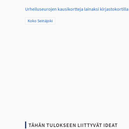
Urheiluseurojen kausikortteja lainaksi kirjastokortill
Rajaa tulokset teeman mukaan: Koko Seinäjoki
Koko Seinäjoki
TÄHÄN TULOKSEEN LIITTYVÄT IDEAT