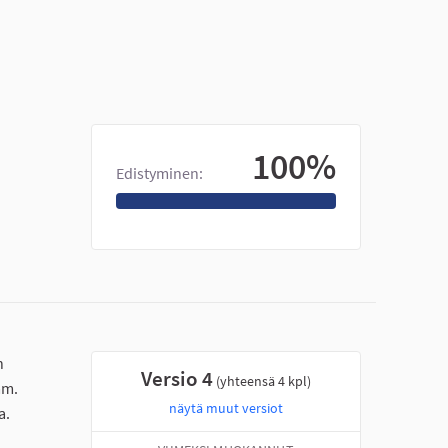
100%
Edistyminen:
n
Versio 4
(yhteensä 4 kpl)
mm.
näytä muut versiot
a.