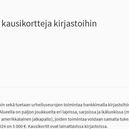
 kausikortteja kirjastoihin
hin sekä tuetaan urheiluseurojen toimintaa hankkimalla kirjastoihi
. Alueella on paljon joukkueita eri lajeissa, sarjoissa ja ikäluokissa (
o, amerikkalainen jalkapallo), joiden toimintaa voidaan samalla tuke
24 on 5 000 €. Kausikortit ovat lainattavissa kirjastoissa.