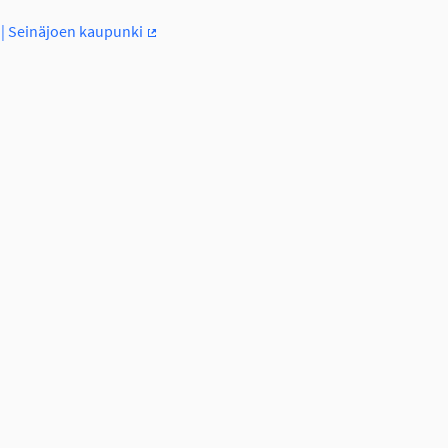
a | Seinäjoen kaupunki
(Ulkoinen linkki)