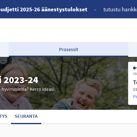
udjetti 2025-26 äänestystulokset
-
tutustu hankk
Prosessit
VA
i 2023-24
T
n hyvinvointia? Kerro ideasi.
01
P
TYS
SEURANTA