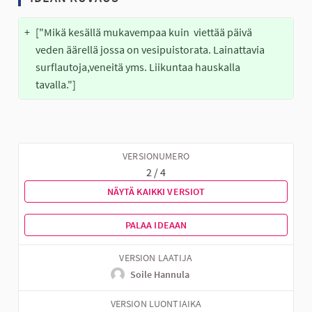
+
["Mikä kesällä mukavempaa kuin  viettää päivä 
veden äärellä jossa on vesipuistorata. Lainattavia 
surflautoja,veneitä yms. Liikuntaa hauskalla 
tavalla."]
VERSIONUMERO
2 / 4
NÄYTÄ KAIKKI VERSIOT
PALAA IDEAAN
VERSION LAATIJA
Soile Hannula
VERSION LUONTIAIKA