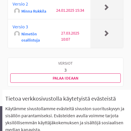
Versio 2
24.01.2025 15:34
Minna Rukkila
Versio 3
27.03.2025
Nimetön
10:07
osallistuja
VERSIOT
3
PALAA IDEAAN
Tietoa verkkosivustolla käytetyistä evästeistä
Käytämme sivustollamme evästeitä sivuston suorituskyvyn ja
sisällön parantamiseksi. Evästeiden avulla voimme tarjota
yksilöllisemmän käyttäjäkokemuksen ja sisältöjä sosiaalisen
Äänestyksen pikaohjeet
Usein kysytyt kysymykset
median kanavista.