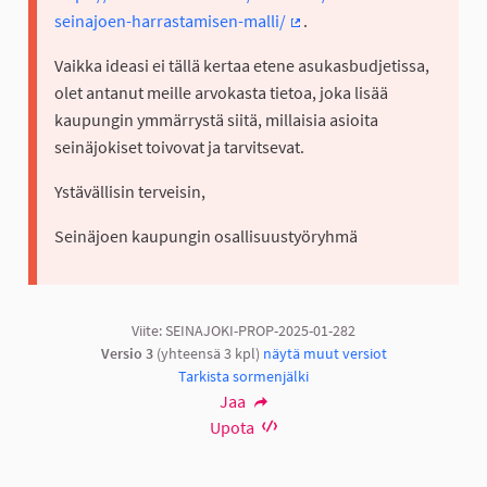
seinajoen-harrastamisen-malli/
.
(Ulkoinen linkki)
Vaikka ideasi ei tällä kertaa etene asukasbudjetissa,
olet antanut meille arvokasta tietoa, joka lisää
kaupungin ymmärrystä siitä, millaisia asioita
seinäjokiset toivovat ja tarvitsevat.
Ystävällisin terveisin,
Seinäjoen kaupungin osallisuustyöryhmä
Viite: SEINAJOKI-PROP-2025-01-282
Versio 3
(yhteensä 3 kpl)
näytä muut versiot
Tarkista sormenjälki
Jaa
Upota