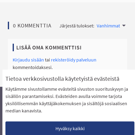
0 KOMMENTTIA
Järjestä tulokset:
Vanhimmat
LISÄÄ OMA KOMMENTTISI
Kirjaudu sisään
tai
rekisteröidy palveluun
kommentoidaksesi.
Tietoa verkkosivustolla käytetyistä evästeistä
Käytämme sivustollamme evästeitä sivuston suorituskyvyn ja
sisällön parantamiseksi. Evästeiden avulla voimme tarjota
yksilöllisemmän käyttäjäkokemuksen ja sisältöjä sosiaalisen
Äänestyksen pikaohjeet
Usein kysytyt kysymykset
median kanavista.
Näin äänestät Asukasbudjetissa
Yhteystiedot
Aluerajaukset ja budjetin jakautuminen alueille
Käyttöehdot asukkaille
Lataa avoimet datatiedostot
Hyväksy kaikki
Evästeasetukset