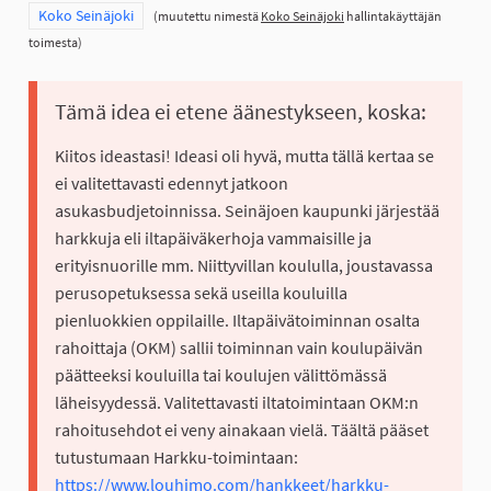
Rajaa tulokset teeman mukaan: Koko Seinäjoki
Koko Seinäjoki
(muutettu nimestä
Koko Seinäjoki
hallintakäyttäjän
toimesta)
Tämä idea ei etene äänestykseen, koska:
Kiitos ideastasi! Ideasi oli hyvä, mutta tällä kertaa se
ei valitettavasti edennyt jatkoon
asukasbudjetoinnissa. Seinäjoen kaupunki järjestää
harkkuja eli iltapäiväkerhoja vammaisille ja
erityisnuorille mm. Niittyvillan koululla, joustavassa
perusopetuksessa sekä useilla kouluilla
pienluokkien oppilaille. Iltapäivätoiminnan osalta
rahoittaja (OKM) sallii toiminnan vain koulupäivän
päätteeksi kouluilla tai koulujen välittömässä
läheisyydessä. Valitettavasti iltatoimintaan OKM:n
rahoitusehdot ei veny ainakaan vielä. Täältä pääset
tutustumaan Harkku-toimintaan:
https://www.louhimo.com/hankkeet/harkku-