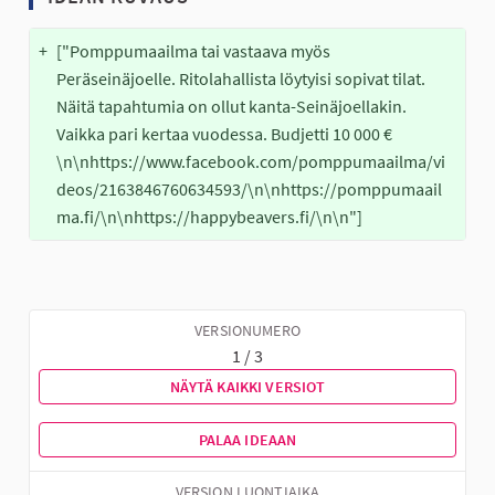
+
["Pomppumaailma tai vastaava myös 
Peräseinäjoelle. Ritolahallista löytyisi sopivat tilat. 
Näitä tapahtumia on ollut kanta-Seinäjoellakin. 
Vaikka pari kertaa vuodessa. Budjetti 10 000 €
\n\nhttps://www.facebook.com/pomppumaailma/vi
deos/2163846760634593/\n\nhttps://pomppumaail
ma.fi/\n\nhttps://happybeavers.fi/\n\n"]
VERSIONUMERO
1 / 3
NÄYTÄ KAIKKI VERSIOT
PALAA IDEAAN
VERSION LUONTIAIKA