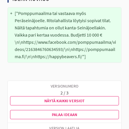
+
["Pomppumaailma tai vastaava myös 
Peräseinäjoelle. Ritolahallista löytyisi sopivat tilat. 
Näitä tapahtumia on ollut kanta-Seinäjoellakin. 
Vaikka pari kertaa vuodessa. Budjetti 10 000 €
\n\nhttps://www.facebook.com/pomppumaailma/vi
deos/2163846760634593/\n\nhttps://pomppumaail
ma.fi/\n\nhttps://happybeavers.fi/"]
VERSIONUMERO
2 / 3
NÄYTÄ KAIKKI VERSIOT
PALAA IDEAAN
VERSION LAATIJA