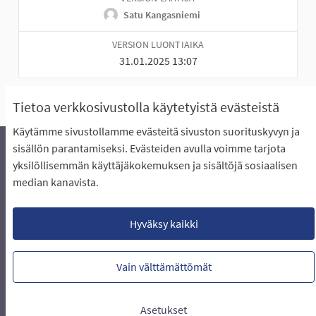
Satu Kangasniemi
VERSION LUONTIAIKA
31.01.2025 13:07
Tietoa verkkosivustolla käytetyistä evästeistä
Käytämme sivustollamme evästeitä sivuston suorituskyvyn ja
sisällön parantamiseksi. Evästeiden avulla voimme tarjota
yksilöllisemmän käyttäjäkokemuksen ja sisältöjä sosiaalisen
Äänestyksen pikaohjeet
Usein kysytyt kysymykset
median kanavista.
Näin äänestät Asukasbudjetissa
Yhteystiedot
Aluerajaukset ja budjetin jakautuminen alueille
Käyttöehdot asukkaille
Lataa avoimet datatiedostot
Hyväksy kaikki
Evästeasetukset
Vain välttämättömät
Verkkosivusto luotu
vapaan ohjelmiston
(Ulkoin
avulla.
Asetukset