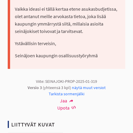
Vaikka ideasi ei tällä kertaa etene asukasbudjetissa,
olet antanut meille arvokasta tietoa, joka lisää
kaupungin ymmärrystä siitä, millaisia asioita
seinäjokiset toivovat ja tarvitsevat.
Ystävällisin terveisin,
Seinäjoen kaupungin osallisuustyöryhmä
Viite: SEINAJOKI-PROP-2025-01-319
Versio 3
(yhteensä 3 kpl)
näytä muut versiot
Tarkista sormenjälki
Jaa
Upota
LIITTYVÄT KUVAT