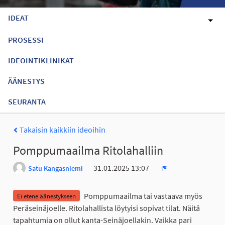
IDEAT
PROSESSI
IDEOINTIKLINIKAT
ÄÄNESTYS
SEURANTA
Takaisin kaikkiin ideoihin
Pomppumaailma Ritolahalliin
31.01.2025 13:07
Satu Kangasniemi
Ilmoita
Pomppumaailma tai vastaava myös
Ei etene äänestykseen
Peräseinäjoelle. Ritolahallista löytyisi sopivat tilat. Näitä
tapahtumia on ollut kanta-Seinäjoellakin. Vaikka pari