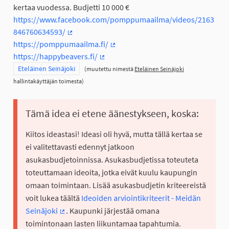
kertaa vuodessa. Budjetti 10 000 €
https://www.facebook.com/pomppumaailma/videos/2163
846760634593/
(Ulkoinen linkki)
https://pomppumaailma.fi/
(Ulkoinen linkki)
https://happybeavers.fi/
(Ulkoinen linkki)
Rajaa tulokset teeman mukaan: Eteläinen Seinäjoki
Eteläinen Seinäjoki
(muutettu nimestä
Eteläinen Seinäjoki
hallintakäyttäjän toimesta)
Tämä idea ei etene äänestykseen, koska:
Kiitos ideastasi! Ideasi oli hyvä, mutta tällä kertaa se
ei valitettavasti edennyt jatkoon
asukasbudjetoinnissa. Asukasbudjetissa toteuteta
toteuttamaan ideoita, jotka eivät kuulu kaupungin
omaan toimintaan. Lisää asukasbudjetin kriteereistä
voit lukea täältä
Ideoiden arviointikriteerit - Meidän
Seinäjoki
. Kaupunki järjestää omana
(Ulkoinen linkki)
toimintonaan lasten liikuntamaa tapahtumia.