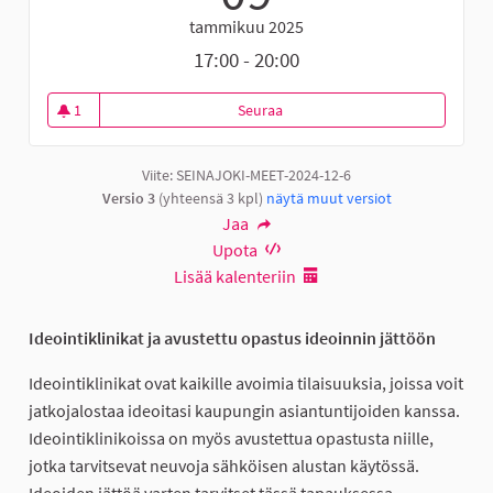
tammikuu 2025
17:00 - 20:00
1
Seuraa
Ideointiklinikka Peräseinäjoella
1 seuraaja
Viite: SEINAJOKI-MEET-2024-12-6
Versio 3
(yhteensä 3 kpl)
näytä muut versiot
Jaa
Upota
Lisää kalenteriin
Ideointiklinikat ja avustettu opastus ideoinnin jättöön
Ideointiklinikat ovat kaikille avoimia tilaisuuksia, joissa voit
jatkojalostaa ideoitasi kaupungin asiantuntijoiden kanssa.
Ideointiklinikoissa on myös avustettua opastusta niille,
jotka tarvitsevat neuvoja sähköisen alustan käytössä.