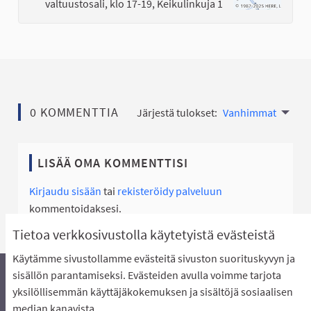
valtuustosali, klo 17-19, Keikulinkuja 1
0 KOMMENTTIA
Järjestä tulokset:
Vanhimmat
LISÄÄ OMA KOMMENTTISI
Kirjaudu sisään
tai
rekisteröidy palveluun
kommentoidaksesi.
Tietoa verkkosivustolla käytetyistä evästeistä
Käytämme sivustollamme evästeitä sivuston suorituskyvyn ja
sisällön parantamiseksi. Evästeiden avulla voimme tarjota
yksilöllisemmän käyttäjäkokemuksen ja sisältöjä sosiaalisen
Äänestyksen pikaohjeet
Usein kysytyt kysymykset
median kanavista.