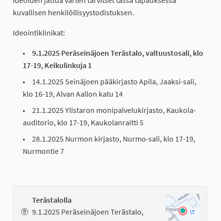
Ideoiden jättöä varten tarvitset tässä tapauksessa
kuvallisen henkilöllisyystodistuksen.
Ideointiklinikat:
9.1.2025 Peräseinäjoen Terästalo, valtuustosali, klo
17-19, Keikulinkuja 1
14.1.2025 Seinäjoen pääkirjasto Apila, Jaaksi-sali,
klo 16-19, Alvan Aallon katu 14
21.1.2025 Ylistaron monipalvelukirjasto, Kaukola-
auditorio, klo 17-19, Kaukolanraitti 5
28.1.2025 Nurmon kirjasto, Nurmo-sali, klo 17-19,
Nurmontie 7
Terästalolla
9.1.2025 Peräseinäjoen Terästalo,
(Ulkoinen