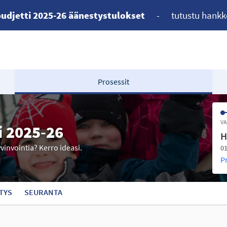
udjetti 2025-26 äänestystulokset
-
tutustu hankk
Prosessit
VA
i 2025-26
H
yvinvointia? Kerro ideasi.
01
P
TYS
SEURANTA