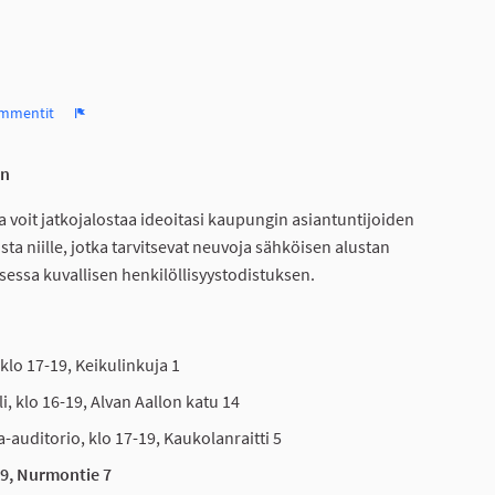
mmentit
Ilmoita
ön
ssa voit jatkojalostaa ideoitasi kaupungin asiantuntijoiden
ta niille, jotka tarvitsevat neuvoja sähköisen alustan
ksessa kuvallisen henkilöllisyystodistuksen.
klo 17-19, Keikulinkuja 1
i, klo 16-19, Alvan Aallon katu 14
-auditorio, klo 17-19, Kaukolanraitti 5
19, Nurmontie 7