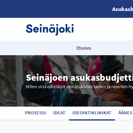
Asukasb
Etusivu
Seinäjoen asukasbudjett
Miten sinä edistäisit seinäjokisten lasten ja nuorten h
PROSESSI
IDEAT
IDEOINTIKLINIKAT
ÄÄNES