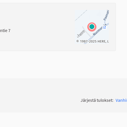
ntie 7
(Ulkoinen li
Järjestä tulokset:
Vanh