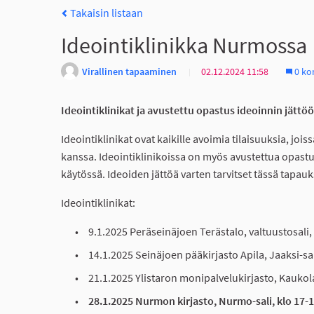
Takaisin listaan
Ideointiklinikka Nurmossa
Virallinen tapaaminen
02.12.2024 11:58
0 ko
Ideointiklinikat ja avustettu opastus ideoinnin jättö
Ideointiklinikat ovat kaikille avoimia tilaisuuksia, joi
kanssa. Ideointiklinikoissa on myös avustettua opastus
käytössä. Ideoiden jättöä varten tarvitset tässä tapau
Ideointiklinikat:
9.1.2025 Peräseinäjoen Terästalo, valtuustosali, 
14.1.2025 Seinäjoen pääkirjasto Apila, Jaaksi-sal
21.1.2025 Ylistaron monipalvelukirjasto, Kaukola
28.1.2025 Nurmon kirjasto, Nurmo-sali, klo 17-