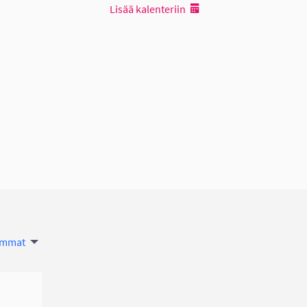
Lisää kalenteriin
nkki)
immat