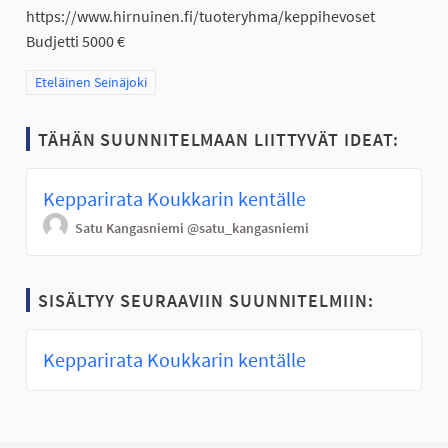
https://www.hirnuinen.fi/tuoteryhma/keppihevoset
Budjetti 5000 €
Rajaa tulokset teeman mukaan: Eteläinen Seinäjoki
Eteläinen Seinäjoki
TÄHÄN SUUNNITELMAAN LIITTYVÄT IDEAT:
Kepparirata Koukkarin kentälle
Satu Kangasniemi
@satu_kangasniemi
SISÄLTYY SEURAAVIIN SUUNNITELMIIN:
Kepparirata Koukkarin kentälle