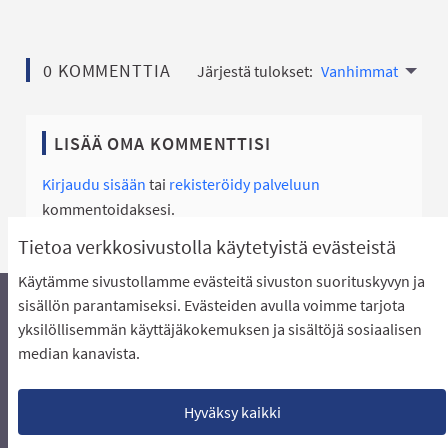
0 KOMMENTTIA
Järjestä tulokset:
Vanhimmat
LISÄÄ OMA KOMMENTTISI
Kirjaudu sisään
tai
rekisteröidy palveluun
kommentoidaksesi.
Tietoa verkkosivustolla käytetyistä evästeistä
Käytämme sivustollamme evästeitä sivuston suorituskyvyn ja
sisällön parantamiseksi. Evästeiden avulla voimme tarjota
yksilöllisemmän käyttäjäkokemuksen ja sisältöjä sosiaalisen
Äänestyksen pikaohjeet
Usein kysytyt kysymykset
median kanavista.
Näin äänestät Asukasbudjetissa
Yhteystiedot
Aluerajaukset ja budjetin jakautuminen alueille
Käyttöehdot asukkaille
Lataa avoimet datatiedostot
Hyväksy kaikki
Evästeasetukset