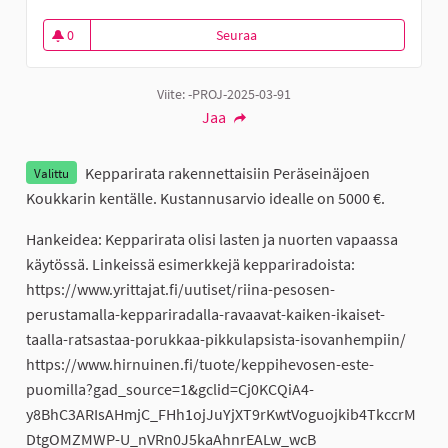
0
Seuraa
Kepparirata Koukkarin kentälle
0 seuraajaa
Viite: -PROJ-2025-03-91
Jaa
Kepparirata rakennettaisiin Peräseinäjoen
Valittu
Koukkarin kentälle. Kustannusarvio idealle on 5000 €.
Hankeidea: Kepparirata olisi lasten ja nuorten vapaassa
käytössä. Linkeissä esimerkkejä keppariradoista:
https://www.yrittajat.fi/uutiset/riina-pesosen-
perustamalla-keppariradalla-ravaavat-kaiken-ikaiset-
taalla-ratsastaa-porukkaa-pikkulapsista-isovanhempiin/
https://www.hirnuinen.fi/tuote/keppihevosen-este-
puomilla?gad_source=1&gclid=Cj0KCQiA4-
y8BhC3ARIsAHmjC_FHh1ojJuYjXT9rKwtVoguojkib4TkccrM
DtgOMZMWP-U_nVRn0J5kaAhnrEALw_wcB