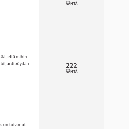
ÄÄNTÄ
uojatien turvallisuuden parantaminen
tää, että mihin
biljardipöydän
222
ÄÄNTÄ
ulle hankintarahaa
s on toivonut