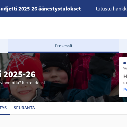
udjetti 2025-26 äänestystulokset
-
tutustu hankk
Prosessit
VA
i 2025-26
H
yvinvointia? Kerro ideasi.
01
P
TYS
SEURANTA