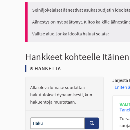
Seinäjokelaiset äänestivät asukasbudjetin ideoista 
Äänestys on nyt päättynyt. Kiitos kaikille äänestäne
Valitse alue, jonka ideoita haluat selata:
Hankkeet kohteelle Itäinen
5 HANKETTA
Järjestä
Eniten 
Alla oleva lomake suodattaa
hakutulokset dynaamisesti, kun
hakuehtoja muutetaan.
VALI
Tanel
Turva
suoja