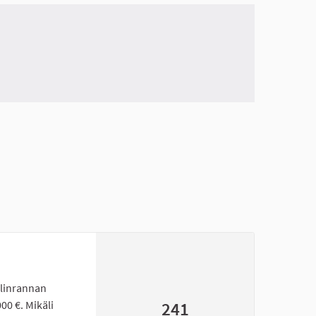
elinrannan
00 €. Mikäli
241