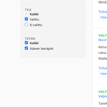
tämä 
TILA
Tutu
Kaikki
Raja
Itäi
Valittu
Ei valittu
VALI
TEEMA
Nuori
Kaikki
Kenun
Itäinen Seinäjoki
raha
tilal
Tutu
Raja
Itäi
VALI
Vaije
Tanel