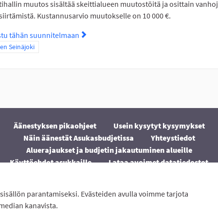
tihallin muutos sisältää skeittialueen muutostöitä ja osittain vanho
siirtämistä. Kustannusarvio muutokselle on 10 000 €.
stu tähän suunnitelmaan
Tutustu suunnitelmaan Skeittihalli Sau
a tulokset teeman mukaan: Itäinen Seinäjoki
nen Seinäjoki
Äänestyksen pikaohjeet
Usein kysytyt kysymykset
Näin äänestät Asukasbudjetissa
Yhteystiedot
Aluerajaukset ja budjetin jakautuminen alueille
Käyttöehdot asukkaille
Lataa avoimet datatiedostot
Evästeasetukset
sisällön parantamiseksi. Evästeiden avulla voimme tarjota
ton
avulla.
 median kanavista.
(Ulkoinen linkki)