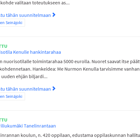
kohde valitaan toteutukseen as...
stu tähän suunnitelmaan
Tutustu suunnitelmaan Tanelinrannan s
a tulokset teeman mukaan: Itäinen Seinäjoki
nen Seinäjoki
TTU
sotila Kenulle hankintarahaa
 nuorisotilalle toimintarahaa 5000 eurolla. Nuoret saavat itse päät
 kohdennetaan. Hankeidea: Me Nurmon Kenulla tarvisimme vanhan 
le uuden ehjän biljardi...
stu tähän suunnitelmaan
Tutustu suunnitelmaan Nuorisotila Ken
a tulokset teeman mukaan: Itäinen Seinäjoki
nen Seinäjoki
TTU
riliukumäki Tanelinrantaan
inrannan koulun, n. 420 oppilaan, edustama oppilaskunnan hallitu