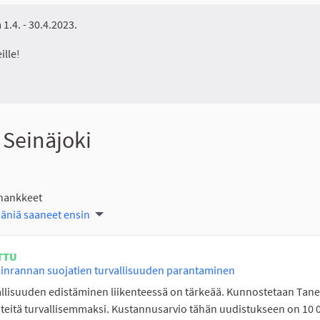
1.4. - 30.4.2023.
ille!
 Seinäjoki
 hankkeet
ääniä saaneet ensin
TTU
inrannan suojatien turvallisuuden parantaminen
llisuuden edistäminen liikenteessä on tärkeää. Kunnostetaan Tan
teitä turvallisemmaksi. Kustannusarvio tähän uudistukseen on 10 0