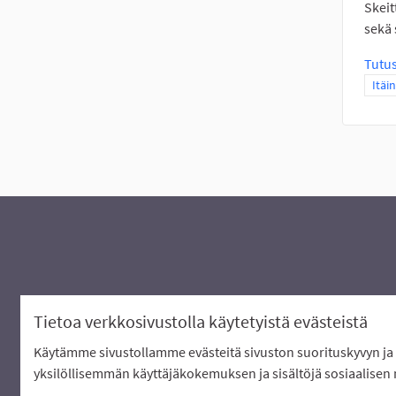
Skeit
sekä 
Tutu
Raja
Itäi
Tietoa verkkosivustolla käytetyistä evästeistä
Käytämme sivustollamme evästeitä sivuston suorituskyvyn ja 
Verkkosivusto luotu
vapaan ohjelmis
yksilöllisemmän käyttäjäkokemuksen ja sisältöjä sosiaalisen