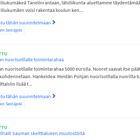
riliukumäkeä Tanelinrantaan, lähiliikunta-aluettamme täydentämä
riliukumäen voisi rakentaa koulun ken...
stu tähän suunnitelmaan
Tutustu suunnitelmaan Vaijeriliukumäk
a tulokset teeman mukaan: Itäinen Seinäjoki
nen Seinäjoki
TTU
n nuorisotilalle toimintarahaa
n nuorisotilalle toimintarahaa 5000 eurolla. Nuoret saavat itse päät
kohdennetaan. Hankeidea: Meidän Pohjan nuorisotilalla nuorilta tuli
ttaisiin lisää t...
stu tähän suunnitelmaan
Tutustu suunnitelmaan Pohjan nuorisoti
a tulokset teeman mukaan: Itäinen Seinäjoki
nen Seinäjoki
TTU
tihalli Sauman skeittialueen muutostöitä