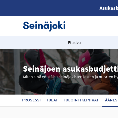
Asukasb
Etusivu
Seinäjoen asukasbudjett
Miten sinä edistäisit seinäjokisten lasten ja nuorten h
PROSESSI
IDEAT
IDEOINTIKLINIKAT
ÄÄNES