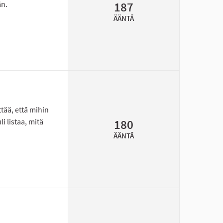
än.
187
ÄÄNTÄ
i Tanelinrantaan
tää, että mihin
 listaa, mitä
180
ÄÄNTÄ
lalle toimintarahaa