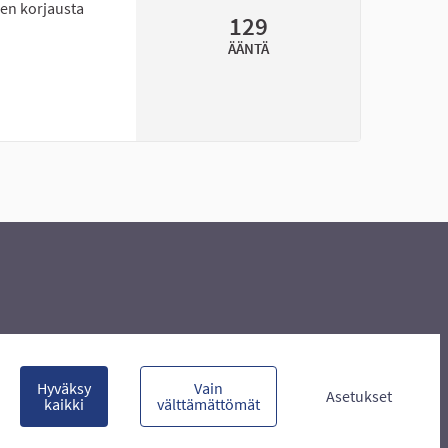
jen korjausta
129
ÄÄNTÄ
man skeittialueen muutostöitä
Hyväksy
Vain
Asetukset
kaikki
välttämättömät