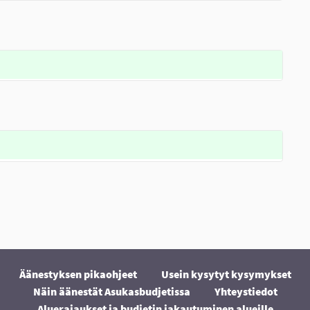
Äänestyksen pikaohjeet
Usein kysytyt kysymykset
Näin äänestät Asukasbudjetissa
Yhteystiedot
Aluerajaukset ja budjetin jakautuminen alueille