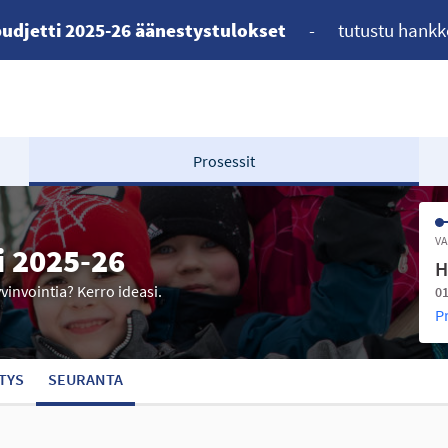
udjetti 2025-26 äänestystulokset
-
tutustu hankk
Prosessit
VA
i 2025-26
H
yvinvointia? Kerro ideasi.
01
P
TYS
SEURANTA