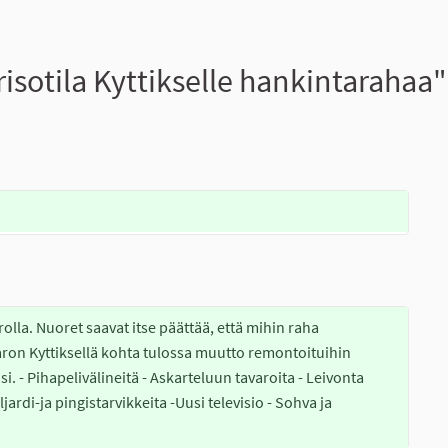
sotila Kyttikselle hankintarahaa"
lla. Nuoret saavat itse päättää, että mihin raha 
on Kyttiksellä kohta tulossa muutto remontoituihin 
si. - Pihapelivälineitä - Askarteluun tavaroita - Leivonta 
ljardi-ja pingistarvikkeita -Uusi televisio - Sohva ja 