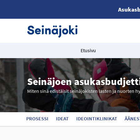
Asukasb
Etusivu
Seinäjoen asukasbudjett
Miten sinä edistäisit seinäjokisten lasten ja nuorten h
PROSESSI
IDEAT
IDEOINTIKLINIKAT
ÄÄNES