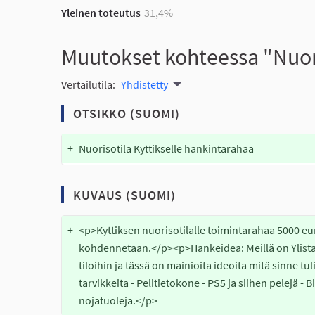
Yleinen toteutus
31,4%
Muutokset kohteessa "Nuori
Vertailutila:
Yhdistetty
OTSIKKO (SUOMI)
+
Nuorisotila Kyttikselle hankintarahaa
KUVAUS (SUOMI)
+
<p>Kyttiksen nuorisotilalle toimintarahaa 5000 euro
kohdennetaan.</p><p>Hankeidea: Meillä on Ylistar
tiloihin ja tässä on mainioita ideoita mitä sinne tuli
tarvikkeita - Pelitietokone - PS5 ja siihen pelejä - Bi
nojatuoleja.</p>