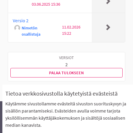
03.06.2025 15:36
Versio 2
11.02.2026
Nimetön
15:22
osallistuja
VERSIOT
2
PALAA TULOKSEEN
Tietoa verkkosivustolla käytetyistä evästeistä
Käytämme sivustollamme evästeitä sivuston suorituskyvyn ja
sisällön parantamiseksi. Evästeiden avulla voimme tarjota
yksilöllisemmän käyttäjäkokemuksen ja sisältöjä sosiaalisen
Äänestyksen pikaohjeet
Usein kysytyt kysymykset
median kanavista.
Näin äänestät Asukasbudjetissa
Yhteystiedot