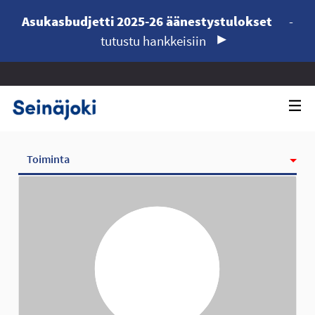
Asukasbudjetti 2025-26 äänestystulokset
-
tutustu hankkeisiin
Toiminta
Kunniamerkit
Seurattavat
Seuraajat
Ryhmät