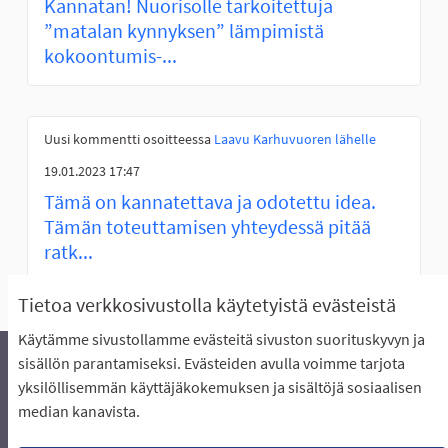
Kannatan! Nuorisolle tarkoitettuja
”matalan kynnyksen” lämpimistä
kokoontumis-...
Uusi kommentti osoitteessa
Laavu Karhuvuoren lähelle
19.01.2023 17:47
Tämä on kannatettava ja odotettu idea.
Tämän toteuttamisen yhteydessä pitää
ratk...
Tietoa verkkosivustolla käytetyistä evästeistä
Käytämme sivustollamme evästeitä sivuston suorituskyvyn ja
sisällön parantamiseksi. Evästeiden avulla voimme tarjota
yksilöllisemmän käyttäjäkokemuksen ja sisältöjä sosiaalisen
Äänestyksen pikaohjeet
Usein kysytyt kysymykset
median kanavista.
Näin äänestät Asukasbudjetissa
Yhteystiedot
Aluerajaukset ja budjetin jakautuminen alueille