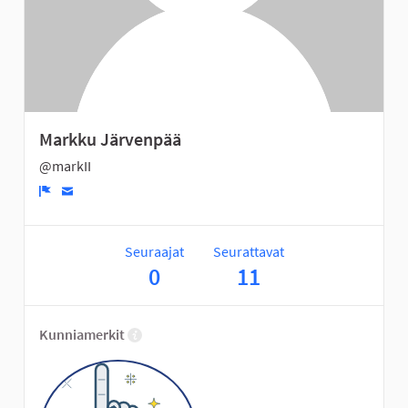
Markku Järvenpää
@markII
Ilmoita
Seuraajat
Seurattavat
0
11
Kunniamerkit