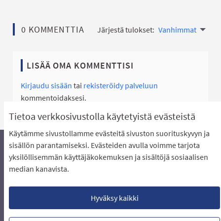
0 KOMMENTTIA
Järjestä tulokset:
Vanhimmat
LISÄÄ OMA KOMMENTTISI
Kirjaudu sisään
tai
rekisteröidy palveluun
kommentoidaksesi.
Tietoa verkkosivustolla käytetyistä evästeistä
Käytämme sivustollamme evästeitä sivuston suorituskyvyn ja
sisällön parantamiseksi. Evästeiden avulla voimme tarjota
yksilöllisemmän käyttäjäkokemuksen ja sisältöjä sosiaalisen
Äänestyksen pikaohjeet
Usein kysytyt kysymykset
median kanavista.
Näin äänestät Asukasbudjetissa
Yhteystiedot
Aluerajaukset ja budjetin jakautuminen alueille
Käyttöehdot asukkaille
Lataa avoimet datatiedostot
Hyväksy kaikki
Evästeasetukset