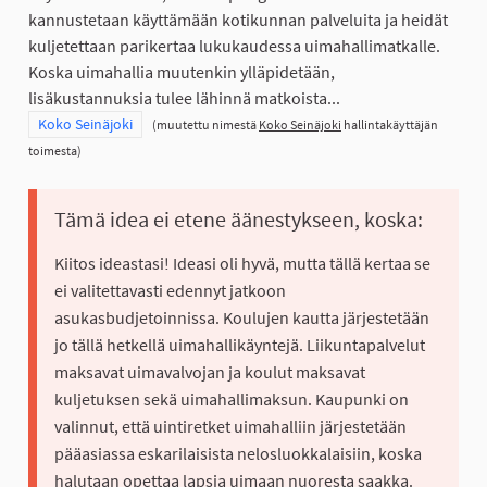
kannustetaan käyttämään kotikunnan palveluita ja heidät
kuljetettaan parikertaa lukukaudessa uimahallimatkalle.
Koska uimahallia muutenkin ylläpidetään,
lisäkustannuksia tulee lähinnä matkoista...
Rajaa tulokset teeman mukaan: Koko Seinäjoki
Koko Seinäjoki
(muutettu nimestä
Koko Seinäjoki
hallintakäyttäjän
toimesta)
Tämä idea ei etene äänestykseen, koska:
Kiitos ideastasi! Ideasi oli hyvä, mutta tällä kertaa se
ei valitettavasti edennyt jatkoon
asukasbudjetoinnissa. Koulujen kautta järjestetään
jo tällä hetkellä uimahallikäyntejä. Liikuntapalvelut
maksavat uimavalvojan ja koulut maksavat
kuljetuksen sekä uimahallimaksun. Kaupunki on
valinnut, että uintiretket uimahalliin järjestetään
pääasiassa eskarilaisista nelosluokkalaisiin, koska
halutaan opettaa lapsia uimaan nuoresta saakka.