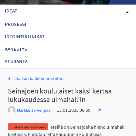
IDEAT
PROSESSI
IDEOINTIKLINIKAT
ÄÄNESTYS
SEURANTA
Takaisin kaikkiin ideoihin
Seinäjoen koululaiset kaksi kertaa
lukukaudessa uimahalliin
13.01.2025 08:59
Markku Järvenpää
Ilmoita
Meillä on Seinäjoella hieno uimahalli
Ei etene äänestykseen
käytössä. Ehdotan, että kaupungin koululaisia