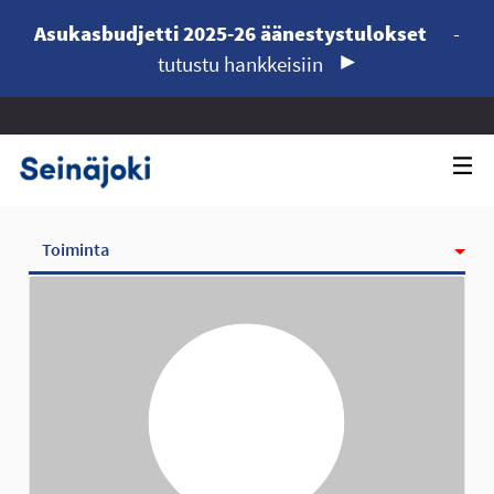
Asukasbudjetti 2025-26 äänestystulokset
-
tutustu hankkeisiin
Toiminta
Kunniamerkit
Seurattavat
Seuraajat
Ryhmät