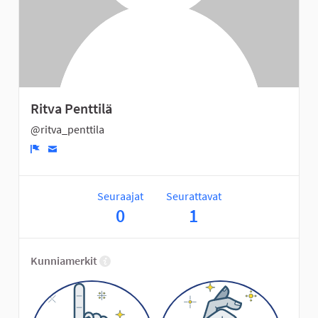
Ritva Penttilä
@ritva_penttila
Ilmoita
Seuraajat
Seurattavat
0
1
Kunniamerkit