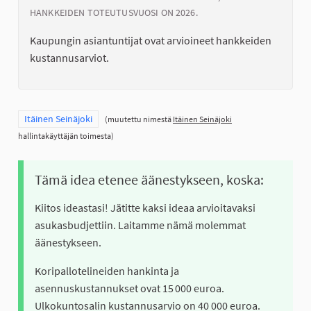
HANKKEIDEN TOTEUTUSVUOSI ON 2026.
Kaupungin asiantuntijat ovat arvioineet hankkeiden
kustannusarviot.
Rajaa tulokset teeman mukaan: Itäinen Seinäjoki
Itäinen Seinäjoki
(muutettu nimestä
Itäinen Seinäjoki
hallintakäyttäjän toimesta)
Tämä idea etenee äänestykseen, koska:
Kiitos ideastasi! Jätitte kaksi ideaa arvioitavaksi
asukasbudjettiin. Laitamme nämä molemmat
äänestykseen.
Koripallotelineiden hankinta ja
asennuskustannukset ovat 15 000 euroa.
Ulkokuntosalin kustannusarvio on 40 000 euroa.