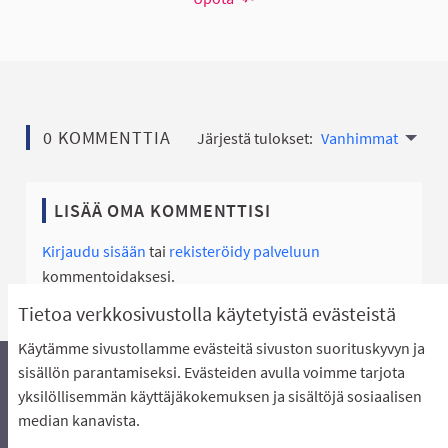
0 KOMMENTTIA
Järjestä tulokset:
Vanhimmat
LISÄÄ OMA KOMMENTTISI
Kirjaudu sisään
tai
rekisteröidy palveluun
kommentoidaksesi.
Tietoa verkkosivustolla käytetyistä evästeistä
Käytämme sivustollamme evästeitä sivuston suorituskyvyn ja
sisällön parantamiseksi. Evästeiden avulla voimme tarjota
yksilöllisemmän käyttäjäkokemuksen ja sisältöjä sosiaalisen
Äänestyksen pikaohjeet
Usein kysytyt kysymykset
median kanavista.
Näin äänestät Asukasbudjetissa
Yhteystiedot