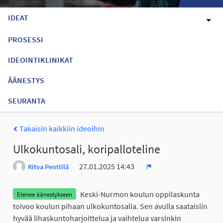
IDEAT
PROSESSI
IDEOINTIKLINIKAT
ÄÄNESTYS
SEURANTA
Takaisin kaikkiin ideoihin
Ulkokuntosali, koripalloteline
27.01.2025 14:43
Ritva Penttilä
Ilmoita
Keski-Nurmon koulun oppilaskunta
Etenee äänestykseen
toivoo koulun pihaan ulkokuntosalia. Sen avulla saataisiin
hyvää lihaskuntoharjoittelua ja vaihtelua varsinkin