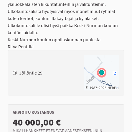
yläluokkalaisten liikuntatunteihin ja välitunteihin.
Ulkokuntosalista hyötyisivät myös monet muut ryhmät
kuten kerhot, koulun iltakäyttäjät ja kyläläiset.
Ulkokuntosalille olisi hyvä paikka Keski-Nurmon koulun
kentän laidalla.
Keski-Nurmon koulun oppilaskunnan puolesta
Ritva Penttilä
Jöllöntie 29
(Ulkoinen
ARVIOITU KUSTANNUS
40 000,00 €
MIKÄLI HANKKEET ETENEVÄT ÄÄNESTYKSEEN, NIIN