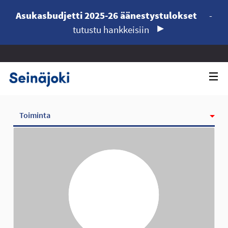
Asukasbudjetti 2025-26 äänestystulokset
-
tutustu hankkeisiin
Toiminta
Kunniamerkit
Seurattavat
Seuraajat
Ryhmät