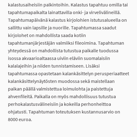
kalastusaiheisiin palkintoihin. Kalastus tapahtuu omilla tai
tapahtumapaikalta lainattavilla onki- ja virvelivälineillä.
Tapahtumapäivänä kalastus kirjolohien istutusalueella on
sallittu vain lapsille ja nuorille. Tapahtumassa saadut
kirjolohet on mahdollista saada kotiin
tapahtumanjärjestäjän valmiiksi fileoimina. Tapahtuman
yhteydessä on mahdollista tutustua paikalle tuodussa
isossa akvaarioaltaassa uiviin eläviin suomalaisiin
kalalajeihin ja niiden tunnistamiseen. Lisäksi
tapahtumassa opastetaan kalankäsittelyn perusperiaatteet
kalankäsittelynäytösten muodossa sekä maistellaan
paikan päällä valmistettua loimulohta ja paistettuja
ahvenfileitä. Paikalla on myös mahdollisuus tutustua
perhokalastusvälineisiin ja kokeilla perhonheittoa
ohjatusti. Tapahtuman toteutuksen kustannusarvio on
8000 euroa.