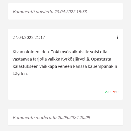
Kommentti poistettu 20.04.2022 15:33
27.04.2022 21:17
Kivan oloinen idea. Toki myös aikuisille voisi olla
vastaavaa tarjolla vaikka Kyrkösjärvellä. Opastusta
kalastukseen vaikkapa veneen kanssa kauempanakin
käyden.
Olen samaa mi
0
Olen eri 
0
Kommentti moderoitu 20.05.2024 20:09