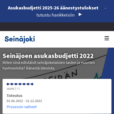
Asukasbudjetti 2025-26 äänestystulokset
-
tutustu hankkeisiin
Seinäjoen asukasbudjetti 2022
Miten sinä edistäisit seinäjokelaisten lasten ja nuorten
hyvinvointia? Äänestä ideoista.
VAIHE 7 / 7
Toteutus
01.06.2022 - 31.12.2022
Prosessin vaiheet