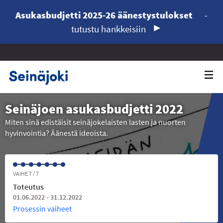
Asukasbudjetti 2025-26 äänestystulokset
-
tutustu hankkeisiin
Seinäjoen asukasbudjetti 2022
Miten sinä edistäisit seinäjokelaisten lasten ja nuorten
hyvinvointia? Äänestä ideoista.
VAIHE 7 / 7
Toteutus
01.06.2022 - 31.12.2022
Prosessin vaiheet