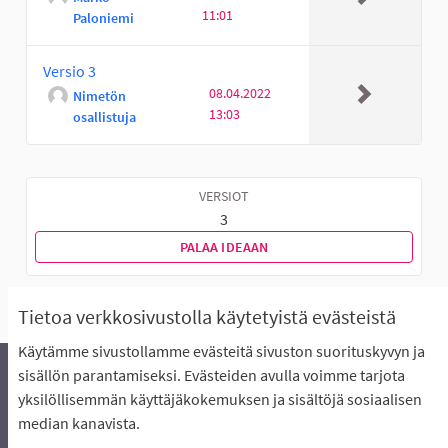
11:01
Paloniemi
Versio 3
08.04.2022
Nimetön
13:03
osallistuja
VERSIOT
3
PALAA IDEAAN
Tietoa verkkosivustolla käytetyistä evästeistä
Käytämme sivustollamme evästeitä sivuston suorituskyvyn ja
sisällön parantamiseksi. Evästeiden avulla voimme tarjota
yksilöllisemmän käyttäjäkokemuksen ja sisältöjä sosiaalisen
Äänestyksen pikaohjeet
Usein kysytyt kysymykset
median kanavista.
Näin äänestät Asukasbudjetissa
Yhteystiedot