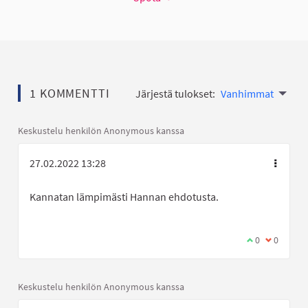
1 KOMMENTTI
Järjestä tulokset:
Vanhimmat
Keskustelu henkilön Anonymous kanssa
27.02.2022 13:28
Kannatan lämpimästi Hannan ehdotusta.
Olen samaa mi
0
Olen eri 
0
Keskustelu henkilön Anonymous kanssa