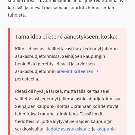
sodalta turvassa. Auttakaamme heitä, jotka viattomina nyt
kärsivät ja tulevat maksamaan suurinta hintaa sodan
tuhoista.
Tämä idea ei etene äänestykseen, koska:
Kiitos ideastasi! Valitettavasti se ei edennyt jatkoon
asukasbudjetoinnissa. Seinäjoen kaupungin
henkilöstö perehtyi ideaasi ja arvioi sen
asukasbudjetoinnin
arviointikriteerien
(Ulkoinen linkki)
perusteella.
Ideasi oli hyvä ja tärkeä, mutta tällä kertaa se ei
valitettavasti edennyt jatkoon asukasbudjetoinnissa.
Seinäjoen kaupunki hoitaa Ukrainaan kohdentuvat
lahjoitukset muuna toimintana. Tässä linkit
tiedotteisiin, jotka löytyvät Seinäjoen kaupungin
verkkosivuilta:
tiedote avustuksista
ja
kaupunki
(Ulkoinen linkki)