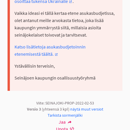
osoittaa tukensa Ukrainalle
.
(Ulkoinen linkki)
Vaikka ideasi ei tällä kertaa etene asukasbudjetissa,
olet antanut meille arvokasta tietoa, joka lisää
kaupungin ymmärrystä siitä, millaisia asioita
seinäjokelaiset toivovat ja tarvitsevat.
Katso lisätietoja asukasbudjetoinnin
etenemisestä täältä.
(Ulkoinen linkki)
Ystävällisin terveisin,
Seinäjoen kaupungin osallisuustyöryhmä
Viite: SEINAJOKI-PROP-2022-02-53
Versio 3
(yhteensä 3 kpl)
näytä muut versiot
Tarkista sormenjälki
Jaa
Upota