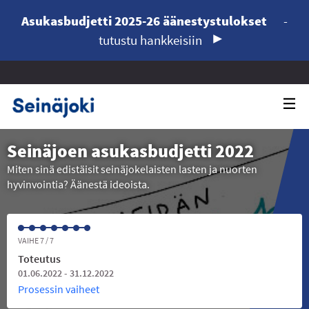
Asukasbudjetti 2025-26 äänestystulokset
-
tutustu hankkeisiin
Seinäjoen asukasbudjetti 2022
Miten sinä edistäisit seinäjokelaisten lasten ja nuorten
hyvinvointia? Äänestä ideoista.
VAIHE 7 / 7
Toteutus
01.06.2022 - 31.12.2022
Prosessin vaiheet