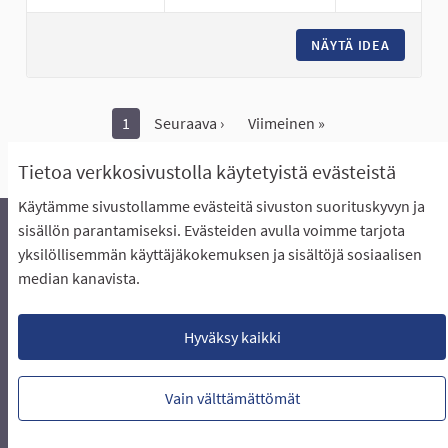
NÄYTÄ IDEA
VERKKOA
1
Seuraava ›
Viimeinen »
Näytä kaikki peruutetut ideat
Tietoa verkkosivustolla käytetyistä evästeistä
Käytämme sivustollamme evästeitä sivuston suorituskyvyn ja
sisällön parantamiseksi. Evästeiden avulla voimme tarjota
yksilöllisemmän käyttäjäkokemuksen ja sisältöjä sosiaalisen
Äänestyksen pikaohjeet
Usein kysytyt kysymykset
median kanavista.
Näin äänestät Asukasbudjetissa
Yhteystiedot
Aluerajaukset ja budjetin jakautuminen alueille
Käyttöehdot asukkaille
Lataa avoimet datatiedostot
Hyväksy kaikki
Evästeasetukset
Vain välttämättömät
Verkkosivusto luotu
vapaan ohjelmiston
(Ulkoin