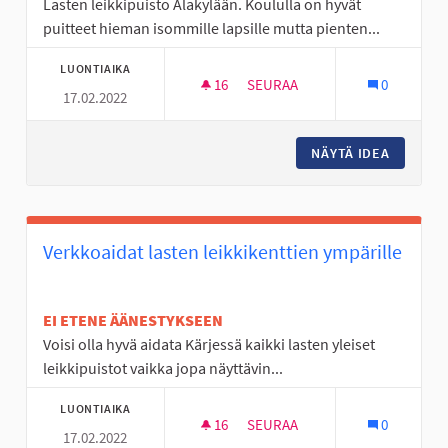
Lasten leikkipuisto Alakylään. Koululla on hyvät
puitteet hieman isommille lapsille mutta pienten...
LUONTIAIKA
16
16 SEURAAJAA
SEURAA
0
17.02.2022
LASTEN LEIKKIPUISTO ALAKYL
NÄYTÄ IDEA
LASTEN 
Verkkoaidat lasten leikkikenttien ympärille
EI ETENE ÄÄNESTYKSEEN
Voisi olla hyvä aidata Kärjessä kaikki lasten yleiset
leikkipuistot vaikka jopa näyttävin...
LUONTIAIKA
16
16 SEURAAJAA
SEURAA
0
17.02.2022
VERKKOAIDAT LASTEN LEIKKIK