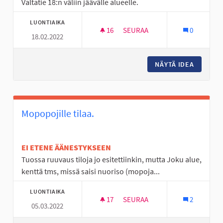
Valtatie 18:n väliin jäävälle alueelle.
LUONTIAIKA
16
16 SEURAAJAA
SEURAA
0
18.02.2022
LEIKKIKENTTÄ HEIKKILÄÄN
NÄYTÄ IDEA
LEIKKIK
Mopopojille tilaa.
EI ETENE ÄÄNESTYKSEEN
Tuossa ruuvaus tiloja jo esitettiinkin, mutta Joku alue,
kenttä tms, missä saisi nuoriso (mopoja...
LUONTIAIKA
17
17 SEURAAJAA
SEURAA
2
05.03.2022
MOPOPOJILLE TILAA.