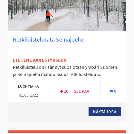
Retkiluistelurata Seinäjoelle
EI ETENE ÄÄNESTYKSEEN
Retkiluistelu on lisännyt suosiotaan ympäri Suomen
ja Seinäjoelta mahdollisuus retkiluisteluun...
LUONTIAIKA
16
16 SEURAAJAA
SEURAA
0
01.03.2022
RETKILUISTELURATA SEINÄJOE
NÄYTÄ IDEA
RETKILU