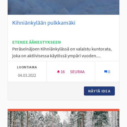
Kihniänkylään pulkkamäki
ETENEE ÄÄNESTYKSEEN
Peräseinäjoen Kihniänkylässä on valaistu kuntorata,
joka on aktiivisessa käytössä ympäri vuoden....
LUONTIAIKA
16
16 SEURAAJAA
SEURAA
0
04.03.2022
KIHNIÄNKYLÄÄN PULKKAMÄKI
NÄYTÄ IDEA
KIHNIÄN