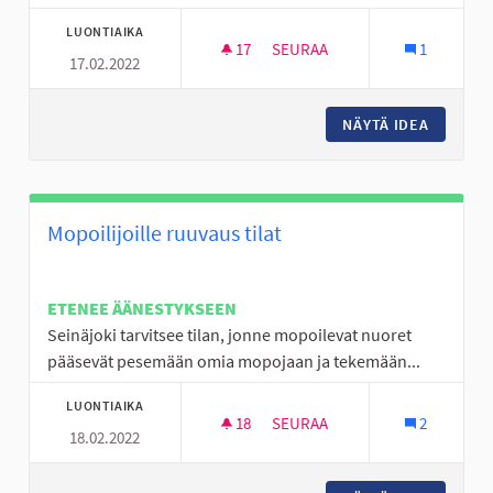
LUONTIAIKA
17
17 SEURAAJAA
SEURAA
1
17.02.2022
PAJULUOMALLE/HALLISKALLE 
NÄYTÄ IDEA
PAJULUO
Mopoilijoille ruuvaus tilat
ETENEE ÄÄNESTYKSEEN
Seinäjoki tarvitsee tilan, jonne mopoilevat nuoret
pääsevät pesemään omia mopojaan ja tekemään...
LUONTIAIKA
18
18 SEURAAJAA
SEURAA
2
18.02.2022
MOPOILIJOILLE RUUVAUS TILA