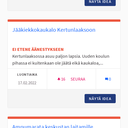
NÄYTÄ IDEA
MOPOILI
Jääkiekkokaukalo Kertunlaaksoon
EI ETENE ÄÄNESTYKSEEN
Kertunlaaksossa asuu paljon lapsia. Uuden koulun
pihassa ei kuitenkaan ole jäätä eikä kaukaloa,...
LUONTIAIKA
16
16 SEURAAJAA
SEURAA
0
17.02.2022
JÄÄKIEKKOKAUKALO KERTUN
NÄYTÄ IDEA
JÄÄKIE
Ampumarata keskustan laitamille