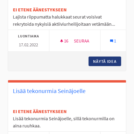
EI ETENE ÄÄNESTYKSEEN
Lajista riippumatta halukkaat seurat voisivat
rekrytoida nykyisiä aktiiviurheilijoitaan vetämään...
LUONTIAIKA
16
16 SEURAAJAA
SEURAA
1
17.02.2022
NUORTEN PALKKAUS EM. RAH
NÄYTÄ IDEA
NUORTE
Lisää tekonurmia Seinäjoelle
EI ETENE ÄÄNESTYKSEEN
Lisää tekonurmia Seinäjoelle, sillä tekonurmilla on
aina ruuhkaa.