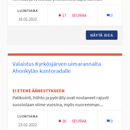
LUONTIAIKA
17
17 SEURAAJAA
SEURAA
0
16.02.2022
YHTEISÖLLISYYDEN EDISTÄMIN
NÄYTÄ IDEA
YHTEISÖ
Valaistus Kyrkösjärven uimarannalta
Ahonkylän kuntoradalle
EI ETENE ÄÄNESTYKSEEN
Patikointi, hiihto ja pyöräily ovat nostaneet rajusti
suosiotaan viime vuosina, myös nuoremman...
LUONTIAIKA
16
16 SEURAAJAA
SEURAA
0
23.02.2022
VALAISTUS KYRKÖSJÄRVEN U