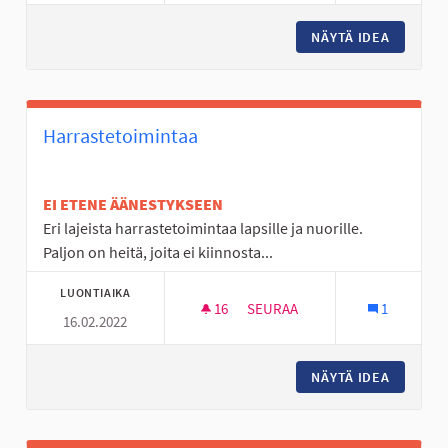
NÄYTÄ IDEA
VALAIST
Harrastetoimintaa
EI ETENE ÄÄNESTYKSEEN
Eri lajeista harrastetoimintaa lapsille ja nuorille.
Paljon on heitä, joita ei kiinnosta...
LUONTIAIKA
16
16 SEURAAJAA
SEURAA
1
16.02.2022
HARRASTETOIMINTAA
NÄYTÄ IDEA
HARRAS