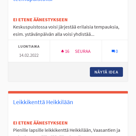
EI ETENE ÄÄNESTYKSEEN
Keskuspuistossa voisi järjestää erilaisia tempauksia,
esim. ystävänpäivän alla voisi yhdistää...
LUONTIAIKA
16
16 SEURAAJAA
SEURAA
0
14.02.2022
KESKUSPUISTO LASTEN -JA N
NÄYTÄ IDEA
KESKUSP
Leikkikenttä Heikkilään
EI ETENE ÄÄNESTYKSEEN
Pienille lapsille leikkikenttä Heikkilään, Vaasantien ja