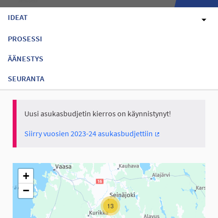
IDEAT
PROSESSI
ÄÄNESTYS
SEURANTA
Uusi asukasbudjetin kierros on käynnistynyt!
Siirry vuosien 2023-24 asukasbudjettiin
(Ulkoinen linkki)
Seuraavassa elementissä on kartta, joka esittää tämän sivun tiet
+
−
13