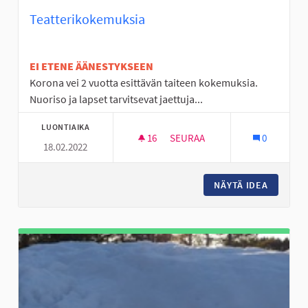
Teatterikokemuksia
EI ETENE ÄÄNESTYKSEEN
Korona vei 2 vuotta esittävän taiteen kokemuksia.
Nuoriso ja lapset tarvitsevat jaettuja...
LUONTIAIKA
16
16 SEURAAJAA
SEURAA
0
18.02.2022
TEATTERIKOKEMUKSIA
NÄYTÄ IDEA
TEATTE