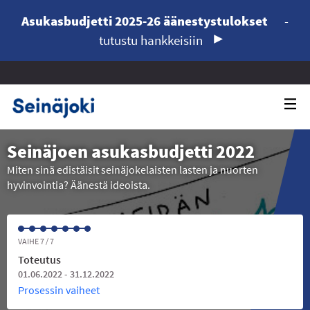
Asukasbudjetti 2025-26 äänestystulokset
-
tutustu hankkeisiin
Seinäjoen asukasbudjetti 2022
Miten sinä edistäisit seinäjokelaisten lasten ja nuorten
hyvinvointia? Äänestä ideoista.
VAIHE 7 / 7
Toteutus
01.06.2022 - 31.12.2022
Prosessin vaiheet