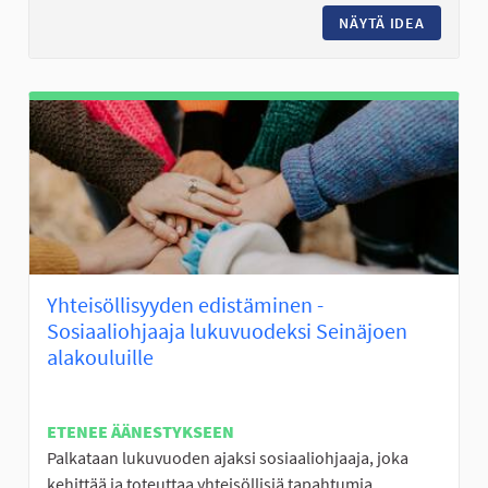
NÄYTÄ IDEA
MOPOPOJ
Yhteisöllisyyden edistäminen -
Sosiaaliohjaaja lukuvuodeksi Seinäjoen
alakouluille
ETENEE ÄÄNESTYKSEEN
Palkataan lukuvuoden ajaksi sosiaaliohjaaja, joka
kehittää ja toteuttaa yhteisöllisiä tapahtumia...