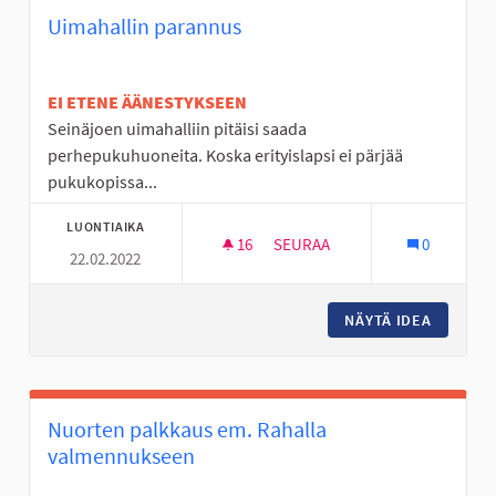
Uimahallin parannus
EI ETENE ÄÄNESTYKSEEN
Seinäjoen uimahalliin pitäisi saada
perhepukuhuoneita. Koska erityislapsi ei pärjää
pukukopissa...
LUONTIAIKA
16
16 SEURAAJAA
SEURAA
0
22.02.2022
UIMAHALLIN PARANNUS
NÄYTÄ IDEA
UIMAHAL
Nuorten palkkaus em. Rahalla
valmennukseen