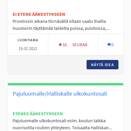
EI ETENE ÄÄNESTYKSEEN
Provinssin aikana törnävällä ollaan saatu ihailla
huumorin täyttämää taidetta puissa, puistoissa,...
LUONTIAIKA
16
16 SEURAAJAA
SEURAA
0
19.02.2022
NÄYTÄ IDEA
NUORET 
Pajuluomalle/Halliskalle ulkokuntosali
ETENEE ÄÄNESTYKSEEN
Pajuluomalle ulkokuntosali esim. koulun taikka
nuorisotila rouben yhteyteen. Toisaalta Halliskan...