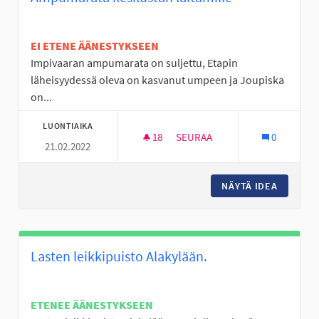
EI ETENE ÄÄNESTYKSEEN
Impivaaran ampumarata on suljettu, Etapin
läheisyydessä oleva on kasvanut umpeen ja Joupiska
on...
LUONTIAIKA
18
18 SEURAAJAA
SEURAA
0
21.02.2022
AMPUMARATA KESKUSTAN LAIT
NÄYTÄ IDEA
AMPUMAR
Lasten leikkipuisto Alakylään.
ETENEE ÄÄNESTYKSEEN