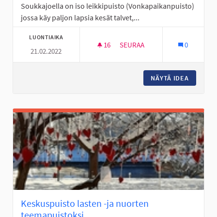
Soukkajoella on iso leikkipuisto (Vonkapaikanpuisto)
jossa käy paljon lapsia kesät talvet,...
LUONTIAIKA
16
16 SEURAAJAA
SEURAA
0
21.02.2022
SOUKKAJOEN LEIKKIPUISTON P
NÄYTÄ IDEA
SOUKKAJ
Keskuspuisto lasten -ja nuorten
teemapuistoksi