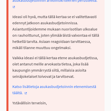
asukasbudjetoinnin arviointikriteerien perusteella.
(Ulkoinen linkki)
Ideasi oli hyvä, mutta tällä kertaa se ei valitettavasti
edennyt jatkoon asukasbudjetoinnissa.
Asiantuntijoidemme mukaan nuorisotilan ulkoalue
on rauhoittunut, joten ylimääräistä valvontaa ei tällä
hetkellä tarvita. Asiaan reagoidaan tarvittaessa,
mikäli tilanne muuttuu ongelmaksi.
Vaikka ideasi ei tällä kertaa etene asukasbudjetissa,
olet antanut meille arvokasta tietoa, joka lisää
kaupungin ymmärrystä siitä, millaisia asioita
seinäjokelaiset toivovat ja tarvitsevat.
Katso lisätietoja asukasbudjetoinnin etenemisestä
täältä.
(Ulkoinen linkki)
Ystävällisin terveisin,