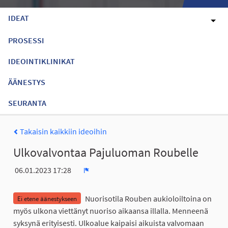
IDEAT
PROSESSI
IDEOINTIKLINIKAT
ÄÄNESTYS
SEURANTA
Takaisin kaikkiin ideoihin
Ulkovalvontaa Pajuluoman Roubelle
06.01.2023 17:28
Ilmoita
Nuorisotila Rouben aukioloiltoina on
Ei etene äänestykseen
myös ulkona viettänyt nuoriso aikaansa illalla. Menneenä
syksynä erityisesti. Ulkoalue kaipaisi aikuista valvomaan