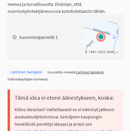
menoa ja turvallisuutta. Ehdotan, että
nuorisotyöntekijäresurssia kohdistettaisiin tähän.
Suunnistajanreitti 1
(Ulkoinen
Rajaa tulokset teeman mukaan: Läntinen Seinäjoki
Läntinen Seinäjoki
(muutettu nimestä
Läntinen Seinäjoki
hallintakäyttäjän toimesta)
Tämä idea ei etene äänestykseen, koska:
Kiitos ideastasi! Valitettavasti se ei edennyt jatkoon
asukasbudjetoinnissa. Seinäjoen kaupungin
henkilöstö perehtyi ideaasi ja arvioi sen