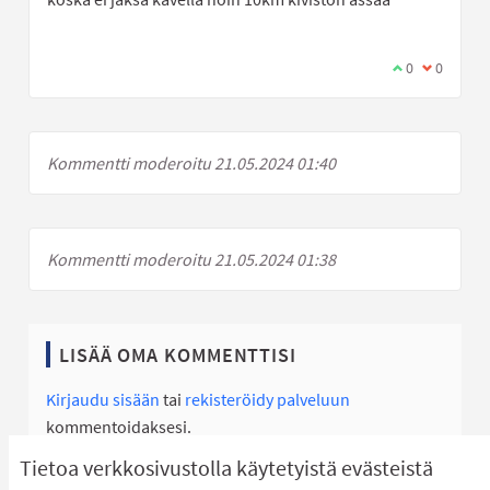
Olen samaa mi
0
Olen eri 
0
Kommentti moderoitu 21.05.2024 01:40
Kommentti moderoitu 21.05.2024 01:38
LISÄÄ OMA KOMMENTTISI
Kirjaudu sisään
tai
rekisteröidy palveluun
kommentoidaksesi.
Tietoa verkkosivustolla käytetyistä evästeistä