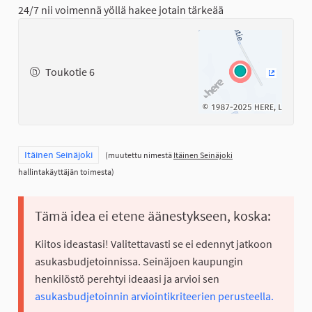
24/7 nii voimennä yöllä hakee jotain tärkeää
Toukotie 6
(Ulkoinen
Rajaa tulokset teeman mukaan: Itäinen Seinäjoki
Itäinen Seinäjoki
(muutettu nimestä
Itäinen Seinäjoki
hallintakäyttäjän toimesta)
Tämä idea ei etene äänestykseen, koska:
Kiitos ideastasi! Valitettavasti se ei edennyt jatkoon
asukasbudjetoinnissa. Seinäjoen kaupungin
henkilöstö perehtyi ideaasi ja arvioi sen
asukasbudjetoinnin arviointikriteerien perusteella.