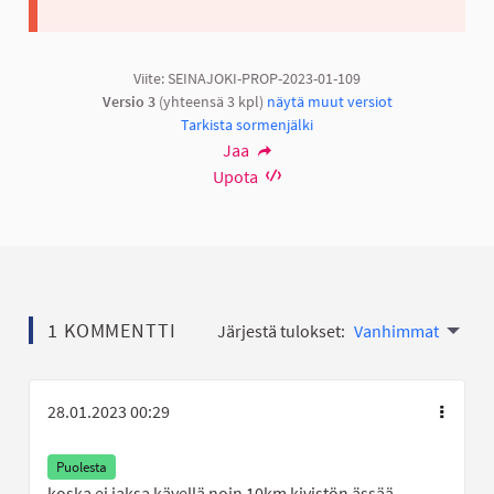
Viite: SEINAJOKI-PROP-2023-01-109
Versio 3
(yhteensä 3 kpl)
näytä muut versiot
Tarkista sormenjälki
Jaa
Upota
1 KOMMENTTI
Järjestä tulokset:
Vanhimmat
28.01.2023 00:29
Puolesta
koska ei jaksa kävellä noin 10km kivistön ässää