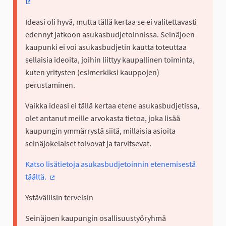
(Ulkoinen linkki)
Ideasi oli hyvä, mutta tällä kertaa se ei valitettavasti
edennyt jatkoon asukasbudjetoinnissa. Seinäjoen
kaupunki ei voi asukasbudjetin kautta toteuttaa
sellaisia ideoita, joihin liittyy kaupallinen toiminta,
kuten yritysten (esimerkiksi kauppojen)
perustaminen.
Vaikka ideasi ei tällä kertaa etene asukasbudjetissa,
olet antanut meille arvokasta tietoa, joka lisää
kaupungin ymmärrystä siitä, millaisia asioita
seinäjokelaiset toivovat ja tarvitsevat.
Katso lisätietoja asukasbudjetoinnin etenemisestä
täältä.
(Ulkoinen linkki)
Ystävällisin terveisin
Seinäjoen kaupungin osallisuustyöryhmä