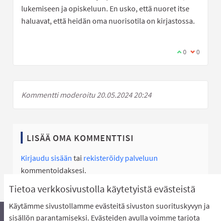
lukemiseen ja opiskeluun. En usko, että nuoret itse
haluavat, että heidän oma nuorisotila on kirjastossa.
Olen samaa mi
0
Olen eri 
0
Kommentti moderoitu 20.05.2024 20:24
LISÄÄ OMA KOMMENTTISI
Kirjaudu sisään
tai
rekisteröidy palveluun
kommentoidaksesi.
Tietoa verkkosivustolla käytetyistä evästeistä
Käytämme sivustollamme evästeitä sivuston suorituskyvyn ja
sisällön parantamiseksi. Evästeiden avulla voimme tarjota