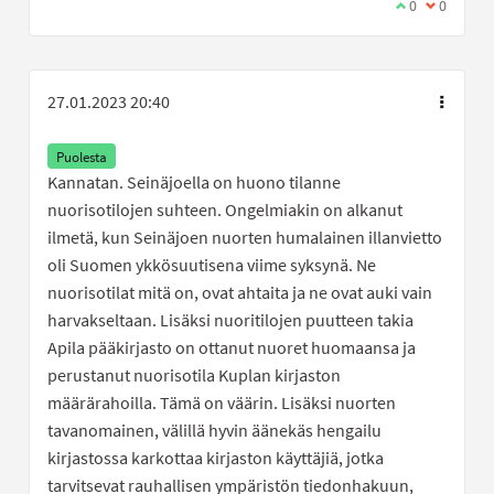
Olen samaa mi
0
Olen eri 
0
27.01.2023 20:40
Puolesta
Kannatan. Seinäjoella on huono tilanne
nuorisotilojen suhteen. Ongelmiakin on alkanut
ilmetä, kun Seinäjoen nuorten humalainen illanvietto
oli Suomen ykkösuutisena viime syksynä. Ne
nuorisotilat mitä on, ovat ahtaita ja ne ovat auki vain
harvakseltaan. Lisäksi nuoritilojen puutteen takia
Apila pääkirjasto on ottanut nuoret huomaansa ja
perustanut nuorisotila Kuplan kirjaston
määrärahoilla. Tämä on väärin. Lisäksi nuorten
tavanomainen, välillä hyvin äänekäs hengailu
kirjastossa karkottaa kirjaston käyttäjiä, jotka
tarvitsevat rauhallisen ympäristön tiedonhakuun,