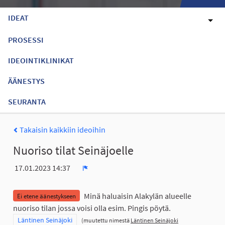
IDEAT
PROSESSI
IDEOINTIKLINIKAT
ÄÄNESTYS
SEURANTA
Takaisin kaikkiin ideoihin
Nuoriso tilat Seinäjoelle
17.01.2023 14:37
Ilmoita
Minä haluaisin Alakylän alueelle
Ei etene äänestykseen
nuoriso tilan jossa voisi olla esim. Pingis pöytä.
Rajaa tulokset teeman mukaan: Läntinen Seinäjoki
Läntinen Seinäjoki
(muutettu nimestä
Läntinen Seinäjoki