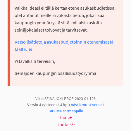
Vaikka ideasi ei tällä kertaa etene asukasbudjetissa,
olet antanut meille arvokasta tietoa, joka lisää
kaupungin ymmärrystä siitä, millaisia asioita
seinäjokelaiset toivovat ja tarvitsevat.
Katso lisätietoja asukasbudjetoinnin etenemisestä
täältä.
(Ulkoinen linkki)
Ystävällisin terveisin,
Seinäjoen kaupungin osallisuustyöryhmä
Viite: SEINAJOKI-PROP-2023-01-126
Versio 4
(yhteensä 4 kpl)
näytä muut versiot
Tarkista sormenjälki
Jaa
Upota