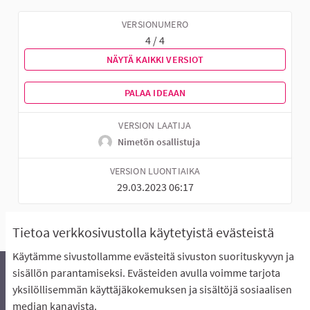
VERSIONUMERO
4 / 4
NÄYTÄ KAIKKI VERSIOT
PALAA IDEAAN
VERSION LAATIJA
Nimetön osallistuja
VERSION LUONTIAIKA
29.03.2023 06:17
Tietoa verkkosivustolla käytetyistä evästeistä
Käytämme sivustollamme evästeitä sivuston suorituskyvyn ja
sisällön parantamiseksi. Evästeiden avulla voimme tarjota
yksilöllisemmän käyttäjäkokemuksen ja sisältöjä sosiaalisen
Äänestyksen pikaohjeet
Usein kysytyt kysymykset
median kanavista.
Näin äänestät Asukasbudjetissa
Yhteystiedot