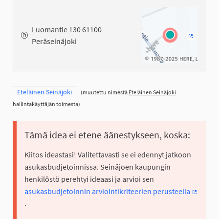
Luomantie 130 61100
Peräseinäjoki
(Ulkoinen
Rajaa tulokset teeman mukaan: Eteläinen Seinäjoki
Eteläinen Seinäjoki
(muutettu nimestä
Eteläinen Seinäjoki
hallintakäyttäjän toimesta)
Tämä idea ei etene äänestykseen, koska:
Kiitos ideastasi! Valitettavasti se ei edennyt jatkoon
asukasbudjetoinnissa. Seinäjoen kaupungin
henkilöstö perehtyi ideaasi ja arvioi sen
asukasbudjetoinnin arviointikriteerien perusteella
(Ulkoine
.