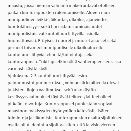
maasto, jossa hieman valmiina mäkeä antavat otollisen
paikan kuntorappusten rakentamiselle. Alueen muu
monipuolinen leikki-, liikunta-, ulkoilu-, ajanvietto-,
luontoläheisyys- sekä harrastamisominaisuudet
monipuolistuisivat kuntoiluun liittyvillä asioilla
huomattavasti. Erityisesti nuoret ja nuoret aikuiset sekä
perheet toivoneet monipuoliselle ulkoilualueelle
kuntoiluun liittyviä telineitä/toimintoja sekä
kuntorappusia. Toki lapsetkin näitä vanhempien seurassa
varmasti käyttäisivät.
Ajatuksena 2-3 kuntoiluun liittyvää, esim.
painonnostot,punnerrukset, voimansiirto aiheella olevat
julkisten tilojen vaatimukset sekä ulkokäytön
kestävyysvaatimukset täyttävät telineet/laitteet olleet
pitkään toivottuja. Kuntorappuset puolestaan sopivat
maastoon mäkisyyden hyödyntäen kätevästi, lisäten
toimintoja ja liikumista. Kuntorappusten osalta sijoituksen
osalta ollut ideointia sijoittaa siten, että talvisin viereen