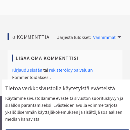
0 KOMMENTTIA
Järjestä tulokset:
Vanhimmat
LISÄÄ OMA KOMMENTTISI
Kirjaudu sisään
tai
rekisteröidy palveluun
kommentoidaksesi.
Tietoa verkkosivustolla käytetyistä evästeistä
Käytämme sivustollamme evästeitä sivuston suorituskyvyn ja
sisällön parantamiseksi. Evästeiden avulla voimme tarjota
yksilöllisemmän käyttäjäkokemuksen ja sisältöjä sosiaalisen
Äänestyksen pikaohjeet
Usein kysytyt kysymykset
median kanavista.
Näin äänestät Asukasbudjetissa
Yhteystiedot
Aluerajaukset ja budjetin jakautuminen alueille