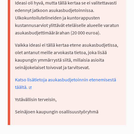
Ideasi oli hyvä, mutta tällä kertaa se ei valitettavasti
edennyt jatkoon asukasbudjetoinnissa.
Ulkokuntoilutelineiden ja kuntorappusten
kustannusarviot ylittävät eteläiselle alueelle varatun
asukasbudjettimäärärahan (20 000 euroa).
Vaikka ideasi ei tällä kertaa etene asukasbudjetissa,
olet antanut meille arvokasta tietoa, joka lisää
kaupungin ymmärrystä siitä, millaisia asioita
seinäjokelaiset toivovat ja tarvitsevat.
Katso lisätietoja asukasbudjetoinnin etenemisestä
täältä.
(Ulkoinen linkki)
Ystävällisin terveisin,
Seinäjoen kaupungin osallisuustyöryhmä