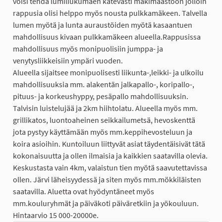
voisi tehdä lumiliukumäen kätevästi mäkimaastoon jolloin
rappusia olisi helppo myös nousta pulkkamäkeen. Talvella
lumen myötä ja lunta auraustöiden myötä kasaantuen
mahdollisuus kivaan pulkkamäkeen alueella.Rappusissa
mahdollisuus myös monipuolisiin jumppa- ja
venytysliikkeisiin ympäri vuoden.
Alueella sijaitsee monipuolisesti liikunta-,leikki- ja ulkoilu
mahdollisuuksia mm. alakentän jalkapallo-, koripallo-,
pituus- ja korkeushyppy, pesäpallo mahdollisuuksin.
Talvisin luistelujää ja 2km hiihtolatu. Alueella myös mm.
grillikatos, luontoaheinen seikkailumetsä, hevoskenttä
jota pystyy käyttämään myös mm.keppihevosteluun ja
koira asioihin. Kuntoiluun liittyvät asiat täydentäisivät tätä
kokonaisuutta ja ollen ilmaisia ja kaikkien saatavilla olevia.
Keskustasta vain 4km, valaistun tien myötä saavutettavissa
ollen. Järvi läheisyydessä ja siten myös mm.mökkiläisten
saatavilla. Aluetta ovat hyödyntäneet myös
mm.kouluryhmät ja päiväkoti päiväretkiin ja yökouluun.
Hintaarvio 15 000-20000e.