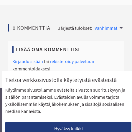
0 KOMMENTTIA
Järjestä tulokset:
Vanhimmat
LISÄÄ OMA KOMMENTTISI
Kirjaudu sisään
tai
rekisteröidy palveluun
kommentoidaksesi.
Tietoa verkkosivustolla käytetyistä evästeistä
Käytämme sivustollamme evästeitä sivuston suorituskyvyn ja
sisällön parantamiseksi. Evästeiden avulla voimme tarjota
yksilöllisemmän käyttäjäkokemuksen ja sisältöjä sosiaalisen
Äänestyksen pikaohjeet
Usein kysytyt kysymykset
median kanavista.
Näin äänestät Asukasbudjetissa
Yhteystiedot
Aluerajaukset ja budjetin jakautuminen alueille
Käyttöehdot asukkaille
Lataa avoimet datatiedostot
Hyväksy kaikki