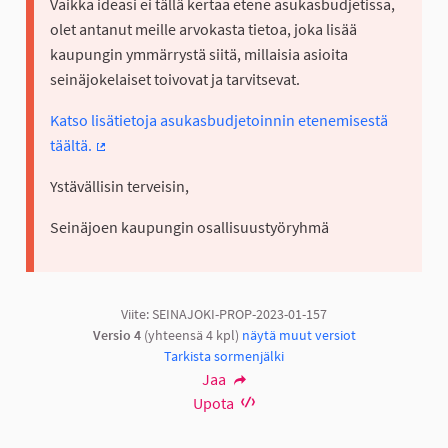
Vaikka ideasi ei tällä kertaa etene asukasbudjetissa,
olet antanut meille arvokasta tietoa, joka lisää
kaupungin ymmärrystä siitä, millaisia asioita
seinäjokelaiset toivovat ja tarvitsevat.
Katso lisätietoja asukasbudjetoinnin etenemisestä
täältä.
(Ulkoinen linkki)
Ystävällisin terveisin,
Seinäjoen kaupungin osallisuustyöryhmä
Viite: SEINAJOKI-PROP-2023-01-157
Versio 4
(yhteensä 4 kpl)
näytä muut versiot
Tarkista sormenjälki
Jaa
Upota