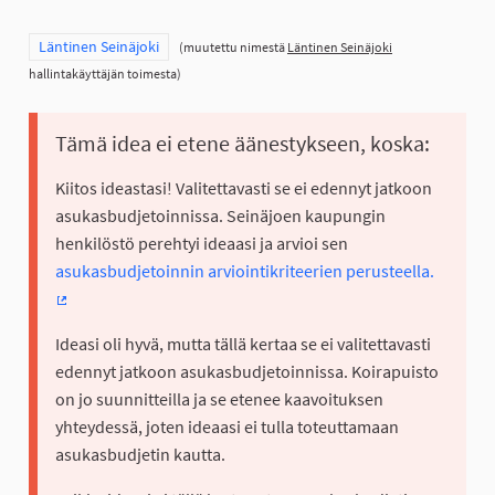
Rajaa tulokset teeman mukaan: Läntinen Seinäjoki
Läntinen Seinäjoki
(muutettu nimestä
Läntinen Seinäjoki
hallintakäyttäjän toimesta)
Tämä idea ei etene äänestykseen, koska:
Kiitos ideastasi! Valitettavasti se ei edennyt jatkoon
asukasbudjetoinnissa. Seinäjoen kaupungin
henkilöstö perehtyi ideaasi ja arvioi sen
asukasbudjetoinnin arviointikriteerien perusteella.
(Ulkoinen linkki)
Ideasi oli hyvä, mutta tällä kertaa se ei valitettavasti
edennyt jatkoon asukasbudjetoinnissa. Koirapuisto
on jo suunnitteilla ja se etenee kaavoituksen
yhteydessä, joten ideaasi ei tulla toteuttamaan
asukasbudjetin kautta.