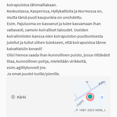
koirapuistoa lähimaillakaan.
Keskustassa, Kasperissa, Hyllykalliolla ja Nurmossa on,
mutta tämä puoli kaupunkia on unohdettu.
Esim. Pajuluoma on kasvanut ja tulee kasvamaan ihan
valtavasti, samoin koiralliset taloudet. Useiden
koiraihmisten kanssa olen koirapuiston puuttumisesta
jutellut ja tullut siihen tulokseen, että koirapuistoa tänne
kaivattaisiin kovasti!
Olisi hienoa saada ihan kunnollinen puisto, jossa riittävästi
tilaa, kunnollinen pohja, mielellään virikkeitä,
esim.agilitytunneli jne.
Ja omat puolet isoille/pienille.
Kärki
(Ulkoinen